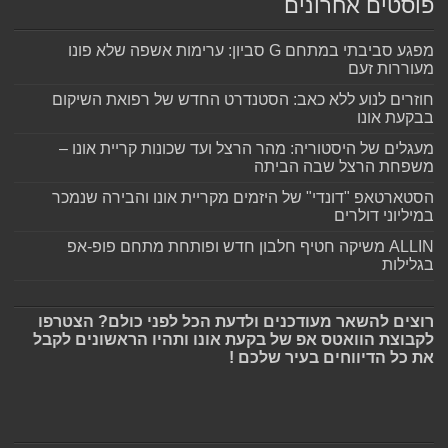
פוסטים אחרונים
מפגע סביבתי במתחם G סביון: ערימות אשפה שלא פונו
מעוררות זעם
חוזרים לנוע ללא כאב: הסטנדרט החדש של רפואת השיקום
בבקעת אונו
מעגלים של היסטוריה: מהר הרצל ועד שכונות קריית אונו –
משפחת הרצל שבה הביתה
הסטארטאפ "דונדי" של היזמים מקריית אונו והבירה שנמכר
במיליוני דולרים
ALLIN משיקה חטיף חלבון חדש ופותחת מתחם פופ-אפ
בגלילות
רוצים להשאר מעודכנים ולדעת הכל לפני כולם? הצטרפו
לקבוצת הוואטס אפ של בקעת אונו ותהיו הראשונים לקבל
את כל הדיווחים בעיר שלכם !