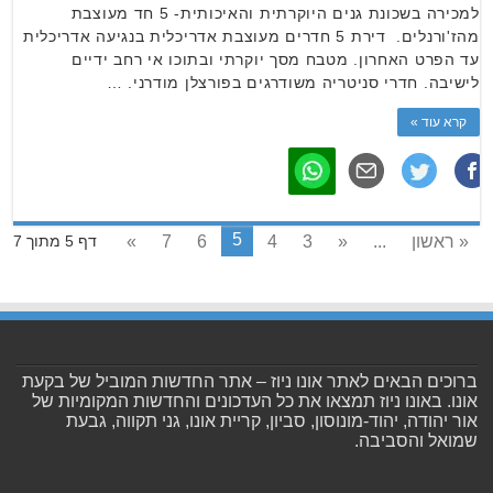
למכירה בשכונת גנים היוקרתית והאיכותית- 5 חד מעוצבת
מהז'ורנלים. דירת 5 חדרים מעוצבת אדריכלית בנגיעה אדריכלית
עד הפרט האחרון. מטבח מסך יוקרתי ובתוכו אי רחב ידיים
לישיבה. חדרי סניטריה משודרגים בפורצלן מודרני. …
קרא עוד »
5
« ראשון
...
«
3
4
6
7
»
דף 5 מתוך 7
ברוכים הבאים לאתר אונו ניוז – אתר החדשות המוביל של בקעת
אונו. באונו ניוז תמצאו את כל העדכונים והחדשות המקומיות של
אור יהודה, יהוד-מונוסון, סביון, קריית אונו, גני תקווה, גבעת
שמואל והסביבה.