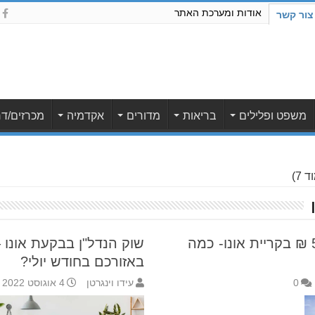
אודות ומערכת האתר
צור קשר
משפט ופלילים
בריאות
מדורים
אקדמיה
מכרזים/דר
 7)
פנטהאוז נמכר ב- 5,150,000 ₪ בקריית אונו- כמה
שוק הנדל"ן בבקעת אונו 
באזורכם בחודש יולי?
0
עידו וינגרטן
4 אוגוסט 2022 13:48