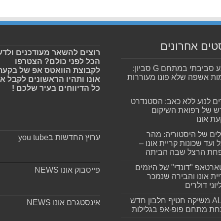
טים אחרונים
רוצים להשאר מעודכנים ולדע
הכל לפני כולם? הצטרפו
מפגע סביבתי במתחם G סביון:
לקבוצת הוואטס אפ של בקעת
ות אשפה שלא פונו מעוררות
אונו ותהיו הראשונים לקבל א
כל הדיווחים בעיר שלכם !
ים לנוע ללא כאב: הסטנדרט
 של רפואת השיקום
ת אונו
ים של היסטוריה: מהר
ערוץ החדשות בyou tube
 ועד שכונות קריית אונו –
חת הרצל שבה הביתה
רטאפ "דונדי" של היזמים
פייסבוק אונו NEWS
ית אונו והבירה שנמכר
וני דולרים
ALLIN משיקה חטיף חלבון חדש
אינסטגרם אונו NEWS
חת מתחם פופ-אפ בגלילות