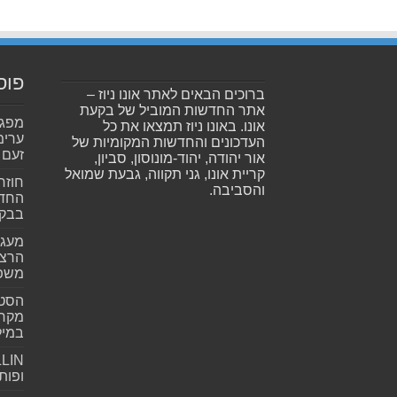
פוס
ברוכים הבאים לאתר אונו ניוז –
אתר החדשות המוביל של בקעת
אונו. באונו ניוז תמצאו את כל
ערימ
העדכונים והחדשות המקומיות של
זעם
אור יהודה, יהוד-מונוסון, סביון,
קריית אונו, גני תקווה, גבעת שמואל
חוזר
והסביבה.
החדש
בבקע
מעגל
הרצל
משפ
הסטא
מקרי
במילי
ופות