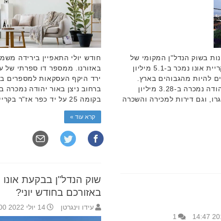
ות בשוק הנדל"ן המקומי של
חודש יולי התאפיין בירידה משמ
בקעת אונו. פנטהאוז עם 6 חדרים בקריית אונו נמכר ב-5.1 מיליון
באזורנו. ממספר דו ספרתי של עס
ם להיות מהגבוהים בארץ.
דירת 6 חדרים ברחוב הכלנית באור יהודה נמכרה ב-3.28 מיליון
רו, וגם דירות למכירה והשכרה
בקומה 25 על יד כפר אז"ר בקריית אונו נמכרה ב-4.3 …
קרא עוד »
שוק הנדל"ן בבקעת אונו 
באזורכם בחודש יוני?
עידו וינגרטן
14 יולי 2022 15:00
1