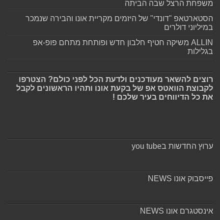
משפחת הרצל שבה הביתה
הסטארטאפ "דונדי" של היזמים מקריית אונו והבירה שנמכר
במיליוני דולרים
ALLIN משיקה חטיף חלבון חדש ופותחת מתחם פופ-אפ
בגלילות
רוצים להשאר מעודכנים ולדעת הכל לפני כולם? הצטרפו
לקבוצת הוואטס אפ של בקעת אונו ותהיו הראשונים לקבל
את כל הדיווחים בעיר שלכם !
ערוץ החדשות בyou tube
פייסבוק אונו NEWS
אינסטגרם אונו NEWS