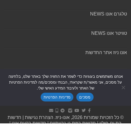
טלגרם אונו NEWS
טוויטר אונו NEWS
אונו ניוז אתר החדשות
אודות ומערכת האתר
אנחנו משתמשים בעוגיות כדי לשפר את החוויה שלך באתר שלנו, בלחיצה
על מסכים, אני מאשר/ת שקראתי, הבנתי ומסכים/מה למדיניות הפרטיות
של האתר ולעיבוד המידע האישי שלי.
מסכים
מדיניות הפרטיות
Powered by
Nintay
© כל הזכויות שמורות 2026, אונו-ניוז.
הצהרת נגישות
|
חדשות
בת ים-חולון
|
חדשות רמת גן-גבעתיים
|
חדשות בקעת אונו
|
תקנון אתר ומדיניות פרטיות
|
מדיניות תיקונים ושקיפות