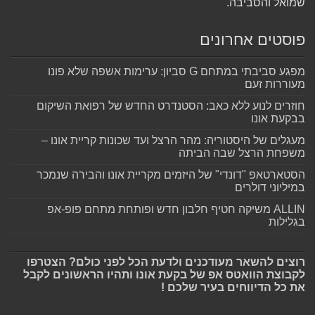
שמואל והסביבה.
פוסטים אחרונים
מפגע סביבתי במתחם G סביון: ערימות אשפה שלא פונו
מעוררות זעם
חוזרים לנוע ללא כאב: הסטנדרט החדש של רפואת השיקום
בבקעת אונו
מעגלים של היסטוריה: מהר הרצל ועד שכונות קריית אונו –
משפחת הרצל שבה הביתה
הסטארטאפ "דונדי" של היזמים מקריית אונו והבירה שנמכר
במיליוני דולרים
ALLIN משיקה חטיף חלבון חדש ופותחת מתחם פופ-אפ
בגלילות
רוצים להשאר מעודכנים ולדעת הכל לפני כולם? הצטרפו
לקבוצת הוואטס אפ של בקעת אונו ותהיו הראשונים לקבל
את כל הדיווחים בעיר שלכם !