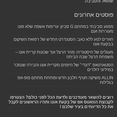
שמואל והסביבה.
פוסטים אחרונים
מפגע סביבתי במתחם G סביון: ערימות אשפה שלא פונו
מעוררות זעם
חוזרים לנוע ללא כאב: הסטנדרט החדש של רפואת השיקום
בבקעת אונו
מעגלים של היסטוריה: מהר הרצל ועד שכונות קריית אונו –
משפחת הרצל שבה הביתה
הסטארטאפ "דונדי" של היזמים מקריית אונו והבירה שנמכר
במיליוני דולרים
ALLIN משיקה חטיף חלבון חדש ופותחת מתחם פופ-אפ
בגלילות
רוצים להשאר מעודכנים ולדעת הכל לפני כולם? הצטרפו
לקבוצת הוואטס אפ של בקעת אונו ותהיו הראשונים לקבל
את כל הדיווחים בעיר שלכם !