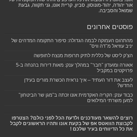
אור יהודה, יהוד-מונוסון, סביון, קריית אונו, גני תקווה, גבעת
שמואל והסביבה.
פוסטים אחרונים
מהתהום העמוקה לבמה הגדולה: סיפור התקומה המדהים של
יניב עוזיאל מ"דה וויס"
הצ'ק ליסט של כללית לתיק תרופות מנצח לחופשה
אאורה ומועדון "חבר" במהלך ענק: מאות דירות בהנחה ב-5
פרויקטים במקביל
לעצב את דור העתיד – איך נראית הכשרת מורים בעידן
החדש?
כבוד ענק: הקריה האקדמית אונו זכתה ב"מגן שר הביטחון"
למען משרתי המילואים
רוצים להשאר מעודכנים ולדעת הכל לפני כולם? הצטרפו
לקבוצת הוואטס אפ של בקעת אונו ותהיו הראשונים לקבל
את כל הדיווחים בעיר שלכם !