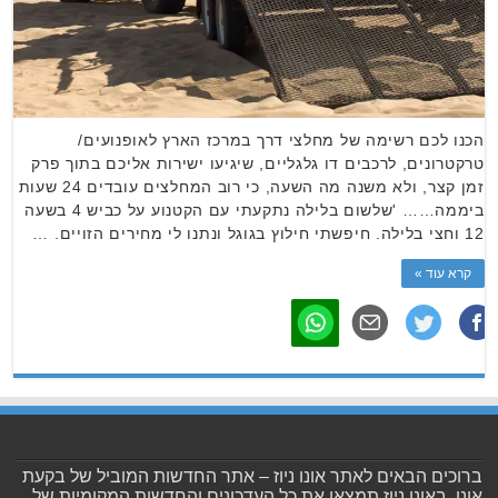
הכנו לכם רשימה של מחלצי דרך במרכז הארץ לאופנועים/
טרקטרונים, לרכבים דו גלגליים, שיגיעו ישירות אליכם בתוך פרק
זמן קצר, ולא משנה מה השעה, כי רוב המחלצים עובדים 24 שעות
ביממה…… 'שלשום בלילה נתקעתי עם הקטנוע על כביש 4 בשעה
12 וחצי בלילה. חיפשתי חילוץ בגוגל ונתנו לי מחירים הזויים. …
קרא עוד »
ברוכים הבאים לאתר אונו ניוז – אתר החדשות המוביל של בקעת
אונו. באונו ניוז תמצאו את כל העדכונים והחדשות המקומיות של