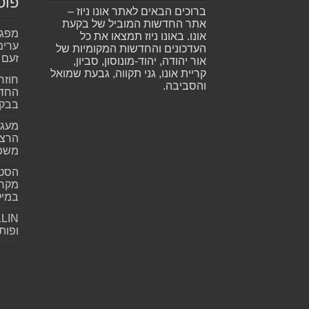
פוס
ברוכים הבאים לאתר אונו ניוז –
אתר החדשות המוביל של בקעת
אונו. באונו ניוז תמצאו את כל
ערימ
העדכונים והחדשות המקומיות של
זעם
אור יהודה, יהוד-מונוסון, סביון,
קריית אונו, גני תקווה, גבעת שמואל
חוזר
והסביבה.
החדש
בבקע
מעגל
הרצל
משפ
הסטא
מקרי
במילי
ופות