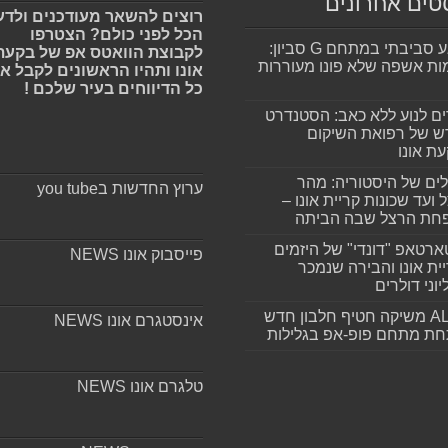
טים אחרונים
רוצים להשאר מעודכנים ולדע
הכל לפני כולם? הצטרפו
מפגע סביבתי במתחם G סביון:
לקבוצת הוואטס אפ של בקעת
ות אשפה שלא פונו מעוררות
אונו ותהיו הראשונים לקבל א
כל הדיווחים בעיר שלכם !
ים לנוע ללא כאב: הסטנדרט
 של רפואת השיקום
ת אונו
ים של היסטוריה: מהר
ערוץ החדשות בyou tube
 ועד שכונות קריית אונו –
חת הרצל שבה הביתה
רטאפ "דונדי" של היזמים
פייסבוק אונו NEWS
ית אונו והבירה שנמכר
וני דולרים
ALLIN משיקה חטיף חלבון חדש
אינסטגרם אונו NEWS
חת מתחם פופ-אפ בגלילות
טלגרם אונו NEWS