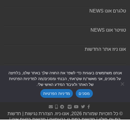
טלגרם אונו NEWS
טוויטר אונו NEWS
אונו ניוז אתר החדשות
אודות ומערכת האתר
אנחנו משתמשים בעוגיות כדי לשפר את החוויה שלך באתר שלנו, בלחיצה
על מסכים, אני מאשר/ת שקראתי, הבנתי ומסכים/מה למדיניות הפרטיות
של האתר ולעיבוד המידע האישי שלי.
מסכים
מדיניות הפרטיות
Powered by
Nintay
© כל הזכויות שמורות 2026, אונו-ניוז.
הצהרת נגישות
|
חדשות
בת ים-חולון
|
חדשות רמת גן-גבעתיים
|
חדשות בקעת אונו
|
תקנון אתר ומדיניות פרטיות
|
מדיניות תיקונים ושקיפות