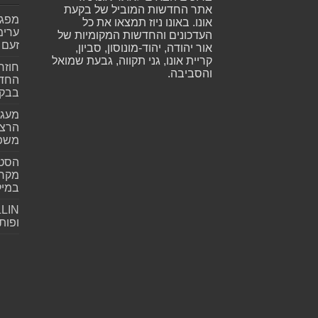
אתר החדשות המוביל של בקעת
אונו. באונו ניוז תמצאו את כל
ערימ
העדכונים והחדשות המקומיות של
זעם
אור יהודה, יהוד-מונוסון, סביון,
קריית אונו, גני תקווה, גבעת שמואל
חוזר
והסביבה.
החדש
בבקע
מעגל
הרצל
משפ
הסטא
מקרי
במילי
ופות