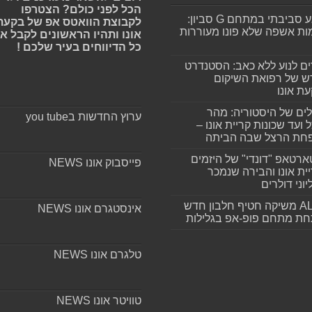
הכל לפני כולם? הצטרפו
מפגע סביבתי במתחם G סביון:
לקבוצת הוואטס אפ של בקעת
ות אשפה שלא פונו מעוררות
אונו ותהיו הראשונים לקבל א
כל הדיווחים בעיר שלכם !
ים לנוע ללא כאב: הסטנדרט
 של רפואת השיקום
ת אונו
ים של היסטוריה: מהר
ערוץ החדשות בyou tube
 ועד שכונות קריית אונו –
חת הרצל שבה הביתה
רטאפ "דונדי" של היזמים
פייסבוק אונו NEWS
ית אונו והבירה שנמכר
וני דולרים
ALLIN משיקה חטיף חלבון חדש
אינסטגרם אונו NEWS
חת מתחם פופ-אפ בגלילות
טלגרם אונו NEWS
טוויטר אונו NEWS