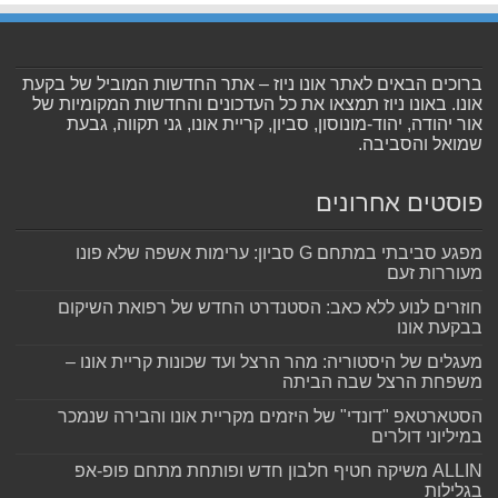
ברוכים הבאים לאתר אונו ניוז – אתר החדשות המוביל של בקעת
אונו. באונו ניוז תמצאו את כל העדכונים והחדשות המקומיות של
אור יהודה, יהוד-מונוסון, סביון, קריית אונו, גני תקווה, גבעת
שמואל והסביבה.
פוסטים אחרונים
מפגע סביבתי במתחם G סביון: ערימות אשפה שלא פונו
מעוררות זעם
חוזרים לנוע ללא כאב: הסטנדרט החדש של רפואת השיקום
בבקעת אונו
מעגלים של היסטוריה: מהר הרצל ועד שכונות קריית אונו –
משפחת הרצל שבה הביתה
הסטארטאפ "דונדי" של היזמים מקריית אונו והבירה שנמכר
במיליוני דולרים
ALLIN משיקה חטיף חלבון חדש ופותחת מתחם פופ-אפ
בגלילות