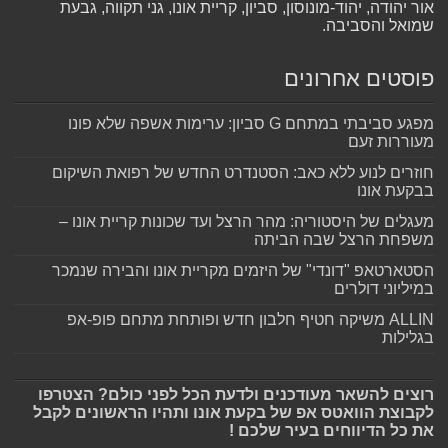
אור יהודה, יהוד-מונוסון, סביון, קריית אונו, גני תקווה, גבעת
שמואל והסביבה.
פוסטים אחרונים
מפגע סביבתי במתחם G סביון: ערימות אשפה שלא פונו
מעוררות זעם
חוזרים לנוע ללא כאב: הסטנדרט החדש של רפואת השיקום
בבקעת אונו
מעגלים של היסטוריה: מהר הרצל ועד שכונות קריית אונו –
משפחת הרצל שבה הביתה
הסטארטאפ "דונדי" של היזמים מקריית אונו והבירה שנמכר
במיליוני דולרים
ALLIN משיקה חטיף חלבון חדש ופותחת מתחם פופ-אפ
בגלילות
רוצים להשאר מעודכנים ולדעת הכל לפני כולם? הצטרפו
לקבוצת הוואטס אפ של בקעת אונו ותהיו הראשונים לקבל
את כל הדיווחים בעיר שלכם !