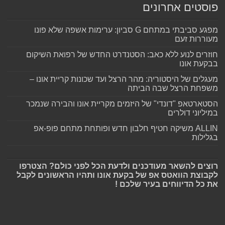
פוסטים אחרונים
מפגע סביבתי במתחם G סביון: ערימות אשפה שלא פונו
מעוררות זעם
חוזרים לנוע ללא כאב: הסטנדרט החדש של רפואת השיקום
בבקעת אונו
מעגלים של היסטוריה: מהר הרצל ועד שכונות קריית אונו –
משפחת הרצל שבה הביתה
הסטארטאפ "דונדי" של היזמים מקריית אונו והבירה שנמכר
במיליוני דולרים
ALLIN משיקה חטיף חלבון חדש ופותחת מתחם פופ-אפ
בגלילות
רוצים להשאר מעודכנים ולדעת הכל לפני כולם? הצטרפו
לקבוצת הוואטס אפ של בקעת אונו ותהיו הראשונים לקבל
את כל הדיווחים בעיר שלכם !