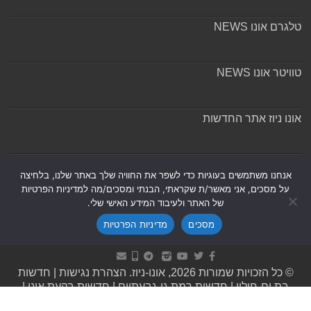
טלגרם אונו NEWS
טוויטר אונו NEWS
אונו ניוז אתר החדשות
אודות ומערכת האתר
אנחנו משתמשים בעוגיות כדי לשפר את החוויה שלך באתר שלנו, בלחיצה
על מסכים, אני מאשר/ת שקראתי, הבנתי ומסכים/מה למדיניות הפרטיות
של האתר ולעיבוד המידע האישי שלי.
מסכים
מדיניות הפרטיות
Powered by
Nintay
© כל הזכויות שמורות 2026, אונו-ניוז.
הצהרת נגישות
|
חדשות
בת ים-חולון
|
חדשות רמת גן-גבעתיים
|
חדשות בקעת אונו
|
תקנון אתר ומדיניות פרטיות
|
מדיניות תיקונים ושקיפות