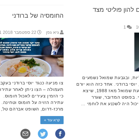
להון פוליטי מצד
החומסיה של ברודני
1
גיא גפן
22 ספטמבר 2018 11:01
יות, ובגבעת שמואל נשמעים
צו מניעה כנגד יוסי ברודני בעק
וסי ברודני. אחד כזה הוא יורם
תעמולה – הצו ניתן לאחר עתירת 
דורי, תושב ותיק בעיר, המתגורר בגבעת שמואל מאז 1988, שיצא
כי הזמין צעירים לאכול חומוס.
י. בפוסט המדובר, שגרר
עתירה הזויה על חומוס וטחינה. 
 יכול היה לשכנע את לוחמי …
מרכז-דרום, השופט אברהם טל, 
קרא עוד »