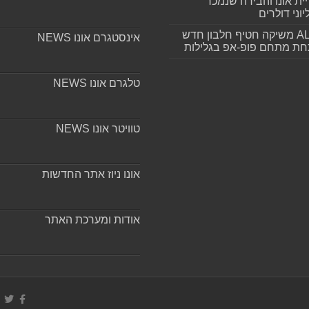
ית אונו והבירה שנמכר
וני דולרים
ALLIN משיקה חטיף חלבון חדש
אינסטגרם אונו NEWS
חת מתחם פופ-אפ בגלילות
טלגרם אונו NEWS
טוויטר אונו NEWS
אונו ניוז אתר החדשות
אודות ומערכת האתר