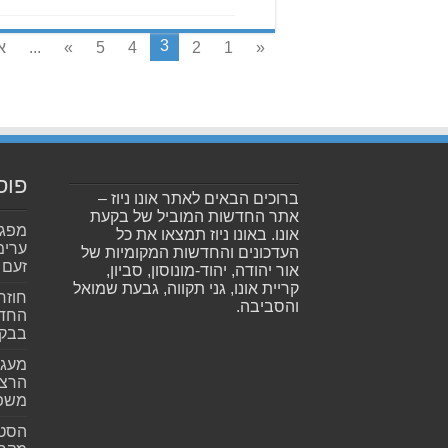
3
«
1
2
4
5
»
...
א
פוס
ברוכים הבאים לאתר אונו ניוז –
אתר החדשות המוביל של בקעת
אונו. באונו ניוז תמצאו את כל
ערימ
העדכונים והחדשות המקומיות של
זעם
אור יהודה, יהוד-מונוסון, סביון,
קריית אונו, גני תקווה, גבעת שמואל
חוזר
והסביבה.
החדש
בבקע
מעגל
הרצל
משפ
הסטא