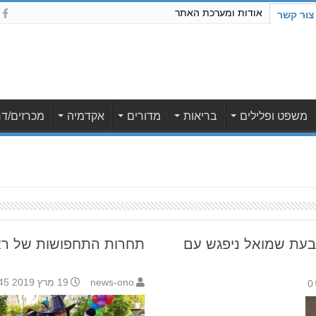
אודות ומערכת האתר
צור קשר
משפט ופלילים
בריאות
מדורים
אקדמיה
מכרזים/דר
יר גבעת שמואל ניפגש עם
תחרות התחפושות של רא
news-ono
19 מרץ 2019 14:45
0