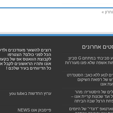
חרון »
טים אחרונים
רוצים להשאר מעודכנים ולדע
הכל לפני כולם? הצטרפו
מפגע סביבתי במתחם G סביון:
לקבוצת הוואטס אפ של בקעת
ות אשפה שלא פונו מעוררות
אונו ותהיו הראשונים לקבל א
כל הדיווחים בעיר שלכם !
ים לנוע ללא כאב: הסטנדרט
 של רפואת השיקום
ת אונו
ים של היסטוריה: מהר
ערוץ החדשות בyou tube
 ועד שכונות קריית אונו –
חת הרצל שבה הביתה
רטאפ "דונדי" של היזמים
פייסבוק אונו NEWS