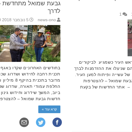
גבעת שמואל מתחדשת – 
לדרך
1
news-ono
5 נובמבר 2018 14:10
אש העיר כשמגיע לביקורים
בחודשים האחרונים שקדו באגף 
ם שניצלו את ההזדמנות לברך
תכנית רחבה לחידוש ושדרוג שכו
 של עשייה ופיתוח למען העיר.
מדובר בתכנית
בעת שמואל – להצטרפות
החלפת עמודי תאורה, שדרוג ש
ה – אתר החדשות של בקעת
ביוב, המשך שידרוג וחידוש גינו
חדשות גבעת שמואל – להצטרפו
קרא עוד »