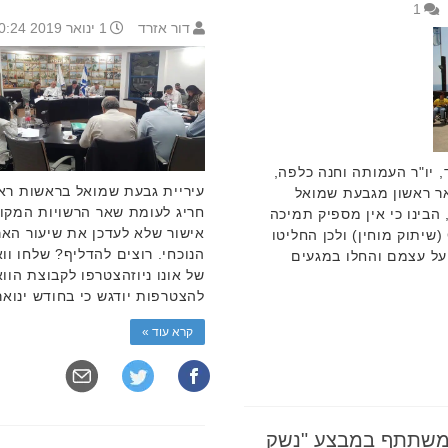
1
דור אזרד
1 ינואר 2019 10:24
 רז אזרד, יו"ר העמותה וחנה כלפה,
עיריית גבעת שמואל בראשות ראש
ר ראשון מגבעת שמואל
חריג לעומת שאר הרשויות המקו
הבינו כי אין מספיק תמיכה
מטעם המדינה עבור בוגרים בעלי CP (שיתוק מוחין) ולכן החליטו
הנוכחי. רוצים להדליף? שלחו ו
על עצמם והחלו במגעים
של אונו ניוזהצטרפו לקבוצת הו
להצטרפות יודגש כי בחודש ינוא
קרא עוד »
 משתתף במבצע "נשק