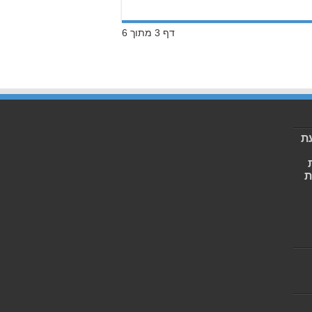
דף 3 מתוך 6
ת
ת