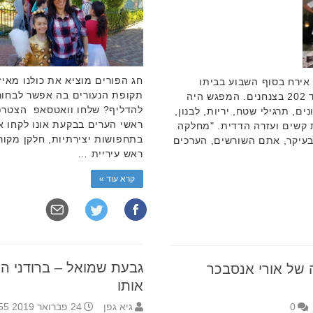
חג הפורים מוציא את כולנו מאיז
 אירח בסוף השבוע בביתו
תקופת הנעורים בה אפשר לבחור 
לפגישת מחזור את חבריו לנשק מגדוד 202 בצנחנים. המפגש היה
להדליף? שלחו וואטסאפ הצטרפו 
, אימונים, תרגילי שטח, יריות, לבנון,
ראשי הערים בבקעת אונו לקחו 
 קשים ועזרה הדדית. "מחלקה
בתחפושות יצירתיות, חלקן מקורי
שק אבל בעיקר, אתם השורשים, הערכים
ראש עיריית …
קרא עוד »
גבעת שמואל – ברודני הש
ה של אורי אנסבכר
אותו
0
גיא גפן
24 פברואר 2019 9:55