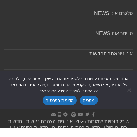
טלגרם אונו NEWS
טוויטר אונו NEWS
אונו ניוז אתר החדשות
אודות ומערכת האתר
אנחנו משתמשים בעוגיות כדי לשפר את החוויה שלך באתר שלנו, בלחיצה
על מסכים, אני מאשר/ת שקראתי, הבנתי ומסכים/מה למדיניות הפרטיות
של האתר ולעיבוד המידע האישי שלי.
מסכים
מדיניות הפרטיות
Powered by
Nintay
© כל הזכויות שמורות 2026, אונו-ניוז.
הצהרת נגישות
|
חדשות
בת ים-חולון
|
חדשות רמת גן-גבעתיים
|
חדשות בקעת אונו
|
תקנון אתר ומדיניות פרטיות
|
מדיניות תיקונים ושקיפות