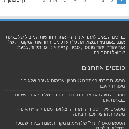
2
3
4
5
»
...
אחרון »
דף 1 מתוך 7
ברוכים הבאים לאתר אונו ניוז – אתר החדשות המוביל של בקעת
אונו. באונו ניוז תמצאו את כל העדכונים והחדשות המקומיות של
אור יהודה, יהוד-מונוסון, סביון, קריית אונו, גני תקווה, גבעת
שמואל והסביבה.
פוסטים אחרונים
מפגע סביבתי במתחם G סביון: ערימות אשפה שלא פונו
מעוררות זעם
חוזרים לנוע ללא כאב: הסטנדרט החדש של רפואת השיקום
בבקעת אונו
מעגלים של היסטוריה: מהר הרצל ועד שכונות קריית אונו –
משפחת הרצל שבה הביתה
הסטארטאפ "דונדי" של היזמים מקריית אונו והבירה שנמכר
במיליוני דולרים