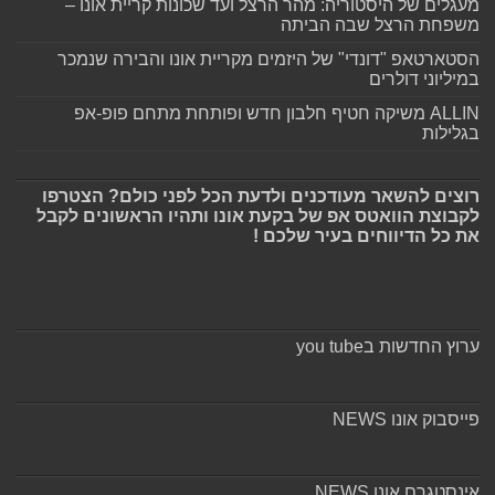
מעגלים של היסטוריה: מהר הרצל ועד שכונות קריית אונו –
משפחת הרצל שבה הביתה
הסטארטאפ "דונדי" של היזמים מקריית אונו והבירה שנמכר
במיליוני דולרים
ALLIN משיקה חטיף חלבון חדש ופותחת מתחם פופ-אפ
בגלילות
רוצים להשאר מעודכנים ולדעת הכל לפני כולם? הצטרפו
לקבוצת הוואטס אפ של בקעת אונו ותהיו הראשונים לקבל
את כל הדיווחים בעיר שלכם !
ערוץ החדשות בyou tube
פייסבוק אונו NEWS
אינסטגרם אונו NEWS