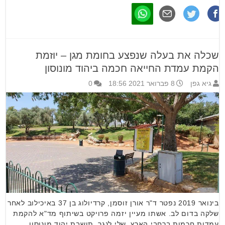
שכלה את בעלה שנפצע בחומת מגן – יוזמת
הקמת עמדת החייאה חכמה ביהוד מונוסון
גיא גפן
8 פברואר 2021 18:56
0
בינואר 2019 נפטר ד"ר אורן זוסמן, קרדיולוג בן 37 באיכילוב לאחר
שלקה בדום לב. אשתו מעיין יזמה פרויקט בשיתוף מד"א להקמת
עמדות חכמות ברחבי הארץ. שלי לנגר, תושבת יהוד מונוסון,