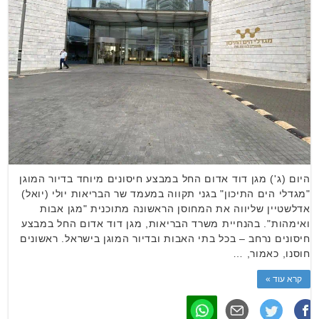
היום (ג') מגן דוד אדום החל במבצע חיסונים מיוחד בדיור המוגן
"מגדלי הים התיכון" בגני תקווה במעמד שר הבריאות יולי (יואל)
אדלשטיין שליווה את המחוסן הראשונה מתוכנית "מגן אבות
ואימהות". בהנחיית משרד הבריאות, מגן דוד אדום החל במבצע
חיסונים נרחב – בכל בתי האבות ובדיור המוגן בישראל. ראשונים
חוסנו, כאמור, …
קרא עוד »