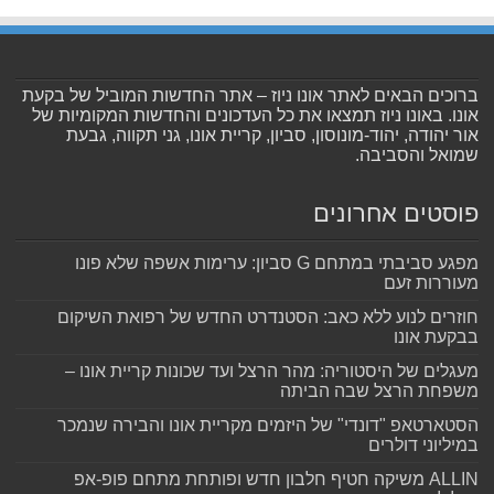
ברוכים הבאים לאתר אונו ניוז – אתר החדשות המוביל של בקעת
אונו. באונו ניוז תמצאו את כל העדכונים והחדשות המקומיות של
אור יהודה, יהוד-מונוסון, סביון, קריית אונו, גני תקווה, גבעת
שמואל והסביבה.
פוסטים אחרונים
מפגע סביבתי במתחם G סביון: ערימות אשפה שלא פונו
מעוררות זעם
חוזרים לנוע ללא כאב: הסטנדרט החדש של רפואת השיקום
בבקעת אונו
מעגלים של היסטוריה: מהר הרצל ועד שכונות קריית אונו –
משפחת הרצל שבה הביתה
הסטארטאפ "דונדי" של היזמים מקריית אונו והבירה שנמכר
במיליוני דולרים
ALLIN משיקה חטיף חלבון חדש ופותחת מתחם פופ-אפ