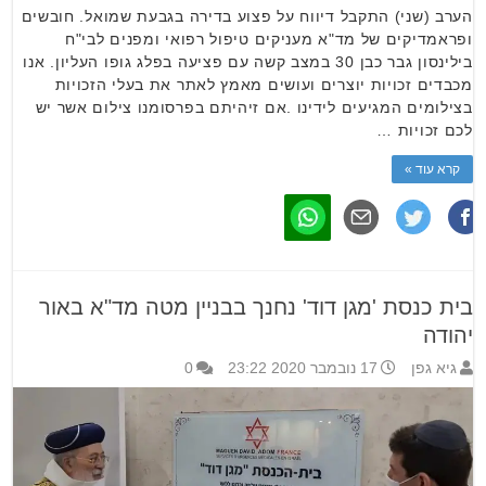
הערב (שני) התקבל דיווח על פצוע בדירה בגבעת שמואל. חובשים
ופראמדיקים של מד"א מעניקים טיפול רפואי ומפנים לבי"ח
בילינסון גבר כבן 30 במצב קשה עם פציעה בפלג גופו העליון. אנו
מכבדים זכויות יוצרים ועושים מאמץ לאתר את בעלי הזכויות
בצילומים המגיעים לידינו .אם זיהיתם בפרסומנו צילום אשר יש
לכם זכויות …
קרא עוד »
בית כנסת 'מגן דוד' נחנך בבניין מטה מד"א באור
יהודה
גיא גפן
17 נובמבר 2020 23:22
0