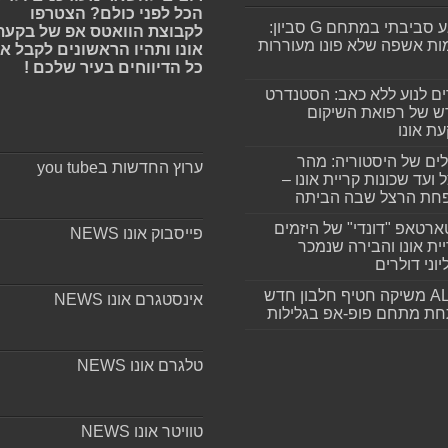
הכל לפני כולם? הצטרפו
מפגע סביבתי במתחם G סביון:
לקבוצת הוואטס אפ של בקעת
ות אשפה שלא פונו מעוררות
אונו ותהיו הראשונים לקבל א
כל הדיווחים בעיר שלכם !
ים לנוע ללא כאב: הסטנדרט
 של רפואת השיקום
ת אונו
ים של היסטוריה: מהר
ערוץ החדשות בyou tube
 ועד שכונות קריית אונו –
חת הרצל שבה הביתה
רטאפ "דונדי" של היזמים
פייסבוק אונו NEWS
ית אונו והבירה שנמכר
וני דולרים
ALLIN משיקה חטיף חלבון חדש
אינסטגרם אונו NEWS
חת מתחם פופ-אפ בגלילות
טלגרם אונו NEWS
טוויטר אונו NEWS