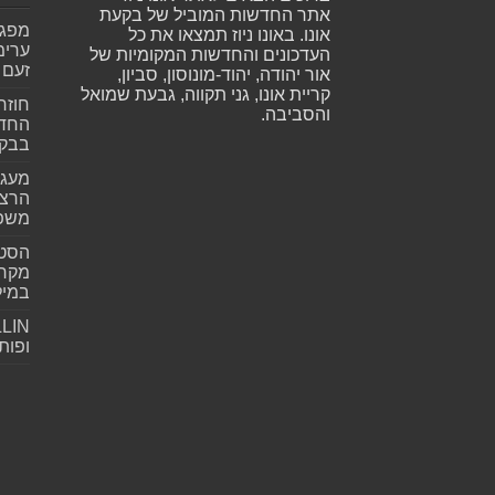
אתר החדשות המוביל של בקעת
אונו. באונו ניוז תמצאו את כל
ערימ
העדכונים והחדשות המקומיות של
זעם
אור יהודה, יהוד-מונוסון, סביון,
קריית אונו, גני תקווה, גבעת שמואל
חוזר
והסביבה.
החדש
בבקע
מעגל
הרצל
משפ
הסטא
מקרי
במילי
ופות