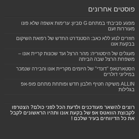
פוסטים אחרונים
מפגע סביבתי במתחם G סביון: ערימות אשפה שלא פונו
מעוררות זעם
חוזרים לנוע ללא כאב: הסטנדרט החדש של רפואת השיקום
בבקעת אונו
מעגלים של היסטוריה: מהר הרצל ועד שכונות קריית אונו –
משפחת הרצל שבה הביתה
הסטארטאפ "דונדי" של היזמים מקריית אונו והבירה שנמכר
במיליוני דולרים
ALLIN משיקה חטיף חלבון חדש ופותחת מתחם פופ-אפ
בגלילות
רוצים להשאר מעודכנים ולדעת הכל לפני כולם? הצטרפו
לקבוצת הוואטס אפ של בקעת אונו ותהיו הראשונים לקבל
את כל הדיווחים בעיר שלכם !