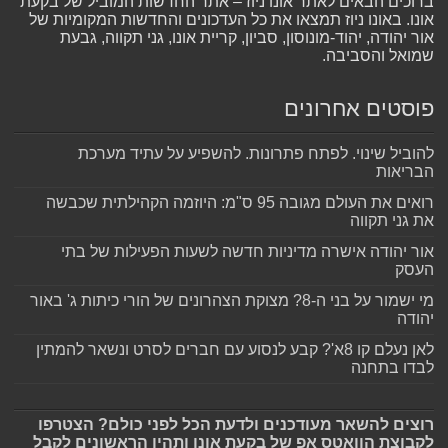
ברוכים הבאים לאתר אונו ניוז – אתר החדשות המוביל של בקעת
אונו. באונו ניוז תמצאו את כל העדכונים והחדשות המקומיות של
אור יהודה, יהוד-מונוסון, סביון, קריית אונו, גני תקווה, גבעת
שמואל והסביבה.
פוסטים אחרונים
להוביל שינוי. לפתח פתרונות. להשפיע על עתיד מערכת
הבריאות
רואים את העולם מגובה 95 ס"מ: היוזמה הקהילתית שכבשה
את גני תקווה
אור יהודה אישרה מדיניות חדשה לשעות הפעילות של בתי
העסק
מי ישמור על בני ה-8? מצוקת הצהרונים של הורי כיתות ג' באור
יהודה
לאן נעלם קו 8א'? קבע לנסוע עם חברים לסרט ונשאר להמתין
לבדו בתחנה
רוצים להשאר מעודכנים ולדעת הכל לפני כולם? הצטרפו
לקבוצת הוואטס אפ של בקעת אונו ותהיו הראשונים לקבל