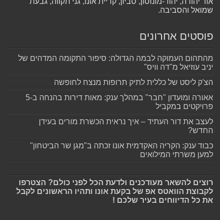
אור יהודה, יהוד-מונוסון, סביון, קריית אונו, גני תקווה, גבעת
שמואל והסביבה.
פוסטים אחרונים
מהתהום העמוקה לבמה הגדולה: סיפור התקומה המדהים של
יניב עוזיאל מ"דה וויס"
הצ'ק ליסט של כללית לתיק תרופות מנצח לחופשה
אאורה ומועדון "חבר" במהלך ענק: מאות דירות בהנחה ב-5
פרויקטים במקביל
לעצב את דור העתיד – איך נראית הכשרת מורים בעידן
החדש?
כבוד ענק: הקריה האקדמית אונו זכתה ב"מגן שר הביטחון"
למען משרתי המילואים
רוצים להשאר מעודכנים ולדעת הכל לפני כולם? הצטרפו
לקבוצת הוואטס אפ של בקעת אונו ותהיו הראשונים לקבל
את כל הדיווחים בעיר שלכם !