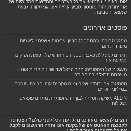
אונו. באונו ניוז תמצאו את כל העדכונים והחדשות המקומיות של
אור יהודה, יהוד-מונוסון, סביון, קריית אונו, גני תקווה, גבעת
שמואל והסביבה.
פוסטים אחרונים
מפגע סביבתי במתחם G סביון: ערימות אשפה שלא פונו
מעוררות זעם
חוזרים לנוע ללא כאב: הסטנדרט החדש של רפואת השיקום
בבקעת אונו
מעגלים של היסטוריה: מהר הרצל ועד שכונות קריית אונו –
משפחת הרצל שבה הביתה
הסטארטאפ "דונדי" של היזמים מקריית אונו והבירה שנמכר
במיליוני דולרים
ALLIN משיקה חטיף חלבון חדש ופותחת מתחם פופ-אפ
בגלילות
רוצים להשאר מעודכנים ולדעת הכל לפני כולם? הצטרפו
לקבוצת הוואטס אפ של בקעת אונו ותהיו הראשונים לקבל
את כל הדיווחים בעיר שלכם !