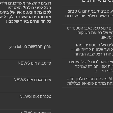
רוצים להשאר מעודכנים ולדע
הכל לפני כולם? הצטרפו
מפגע סביבתי במתחם G סביון:
לקבוצת הוואטס אפ של בקעת
ות אשפה שלא פונו מעוררות
אונו ותהיו הראשונים לקבל א
כל הדיווחים בעיר שלכם !
ים לנוע ללא כאב: הסטנדרט
 של רפואת השיקום
ת אונו
ים של היסטוריה: מהר
ערוץ החדשות בyou tube
 ועד שכונות קריית אונו –
חת הרצל שבה הביתה
רטאפ "דונדי" של היזמים
פייסבוק אונו NEWS
ית אונו והבירה שנמכר
וני דולרים
ALLIN משיקה חטיף חלבון חדש
אינסטגרם אונו NEWS
חת מתחם פופ-אפ בגלילות
טלגרם אונו NEWS