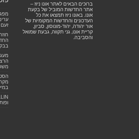
ברוכים הבאים לאתר אונו ניוז –
אתר החדשות המוביל של בקעת
אונו. באונו ניוז תמצאו את כל
ערימ
העדכונים והחדשות המקומיות של
זעם
אור יהודה, יהוד-מונוסון, סביון,
קריית אונו, גני תקווה, גבעת שמואל
חוזר
והסביבה.
החדש
בבקע
מעגל
הרצל
משפ
הסטא
מקרי
במילי
ופות