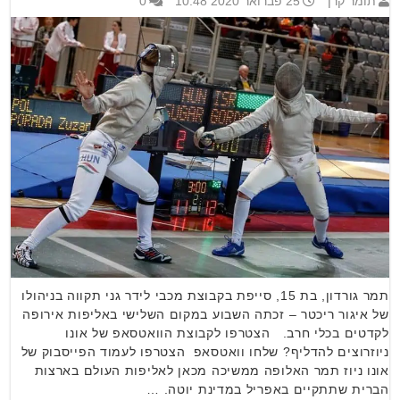
תומר קרן
25 פברואר 2020 10:48
0
תמר גורדון, בת 15, סייפת בקבוצת מכבי לידר גני תקווה בניהולו
של איגור ריכטר – זכתה השבוע במקום השלישי באליפות אירופה
לקדטים בכלי חרב. הצטרפו לקבוצת הוואטסאפ של אונו
ניוזרוצים להדליף? שלחו וואטסאפ הצטרפו לעמוד הפייסבוק של
אונו ניוז תמר האלופה ממשיכה מכאן לאליפות העולם בארצות
הברית שתתקיים באפריל במדינת יוטה. …