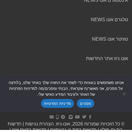
אינסטגרם אונו NEWS
טלגרם אונו NEWS
טוויטר אונו NEWS
אונו ניוז אתר החדשות
אודות ומערכת האתר
אנחנו משתמשים בעוגיות כדי לשפר את החוויה שלך באתר שלנו, בלחיצה
על מסכים, אני מאשר/ת שקראתי, הבנתי ומסכים/מה למדיניות הפרטיות
של האתר ולעיבוד המידע האישי שלי.
מסכים
מדיניות הפרטיות
Powered by
Nintay
© כל הזכויות שמורות 2026, אונו-ניוז.
הצהרת נגישות
|
חדשות
בת ים-חולון
|
חדשות רמת גן-גבעתיים
|
חדשות בקעת אונו
|