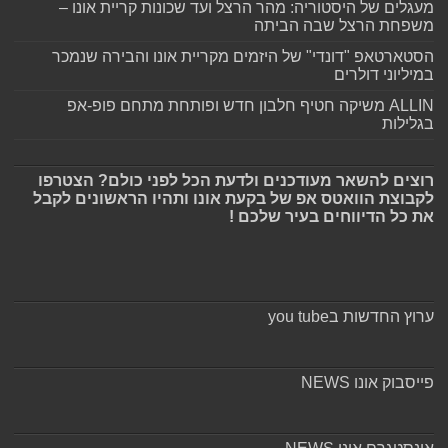
מעגלים של היסטוריה: מהר הרצל ועד שכונות קריית אונו –
משפחת הרצל שבה הביתה
הסטארטאפ "דונדי" של היזמים מקריית אונו והבירה שנמכר
במיליוני דולרים
ALLIN משיקה חטיף חלבון חדש ופותחת מתחם פופ-אפ
בגלילות
רוצים להשאר מעודכנים ולדעת הכל לפני כולם? הצטרפו
לקבוצת הוואטס אפ של בקעת אונו ותהיו הראשונים לקבל
את כל הדיווחים בעיר שלכם !
ערוץ החדשות בyou tube
פייסבוק אונו NEWS