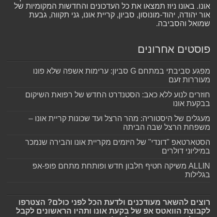
אונו. באונו ניוז תמצאו את כל העדכונים והחדשות המקומיות של
אור יהודה, יהוד-מונוסון, סביון, קריית אונו, גני תקווה, גבעת
שמואל והסביבה.
פוסטים אחרונים
מפגע סביבתי במתחם G סביון: ערימות אשפה שלא פונו
מעוררות זעם
חוזרים לנוע ללא כאב: הסטנדרט החדש של רפואת השיקום
בבקעת אונו
מעגלים של היסטוריה: מהר הרצל ועד שכונות קריית אונו –
משפחת הרצל שבה הביתה
הסטארטאפ "דונדי" של היזמים מקריית אונו והבירה שנמכר
במיליוני דולרים
ALLIN משיקה חטיף חלבון חדש ופותחת מתחם פופ-אפ
בגלילות
רוצים להשאר מעודכנים ולדעת הכל לפני כולם? הצטרפו
לקבוצת הוואטס אפ של בקעת אונו ותהיו הראשונים לקבל