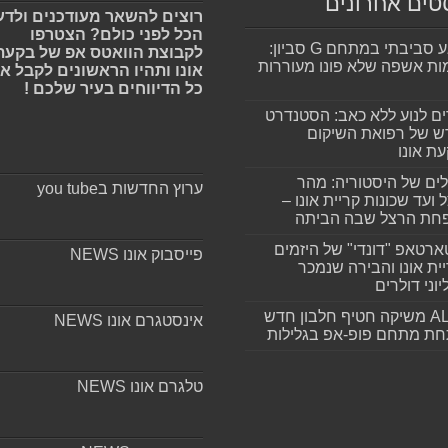
טים אחרונים
רוצים להשאר מעודכנים ולדע
הכל לפני כולם? הצטרפו
מפגע סביבתי במתחם G סביון:
לקבוצת הוואטס אפ של בקעת
ות אשפה שלא פונו מעוררות
אונו ותהיו הראשונים לקבל א
כל הדיווחים בעיר שלכם !
ים לנוע ללא כאב: הסטנדרט
 של רפואת השיקום
ת אונו
ים של היסטוריה: מהר
ערוץ החדשות בyou tube
 ועד שכונות קריית אונו –
חת הרצל שבה הביתה
רטאפ "דונדי" של היזמים
פייסבוק אונו NEWS
ית אונו והבירה שנמכר
וני דולרים
ALLIN משיקה חטיף חלבון חדש
אינסטגרם אונו NEWS
חת מתחם פופ-אפ בגלילות
טלגרם אונו NEWS