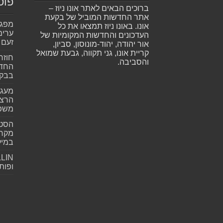
פוס
ברוכים הבאים לאתר אונו ניוז –
אתר החדשות המוביל של בקעת
אונו. באונו ניוז תמצאו את כל
ערימ
העדכונים והחדשות המקומיות של
זעם
אור יהודה, יהוד-מונוסון, סביון,
קריית אונו, גני תקווה, גבעת שמואל
חוזר
והסביבה.
החדש
בבקע
מעגל
הרצל
משפ
הסטא
מקרי
במילי
ופות