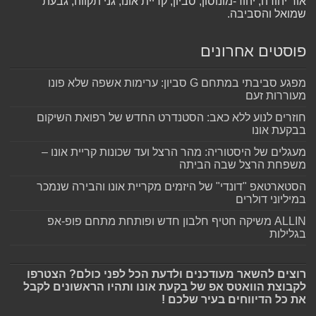
אור יהודה, יהוד-מונוסון, סביון, קריית אונו, גני תקווה, גבעת
שמואל והסביבה.
פוסטים אחרונים
מפגע סביבתי במתחם G סביון: ערימות אשפה שלא פונו
מעוררות זעם
חוזרים לנוע ללא כאב: הסטנדרט החדש של רפואת השיקום
בבקעת אונו
מעגלים של היסטוריה: מהר הרצל ועד שכונות קריית אונו –
משפחת הרצל שבה הביתה
הסטארטאפ "דונדי" של היזמים מקריית אונו והבירה שנמכר
במיליוני דולרים
ALLIN משיקה חטיף חלבון חדש ופותחת מתחם פופ-אפ
בגלילות
רוצים להשאר מעודכנים ולדעת הכל לפני כולם? הצטרפו
לקבוצת הוואטס אפ של בקעת אונו ותהיו הראשונים לקבל
את כל הדיווחים בעיר שלכם !