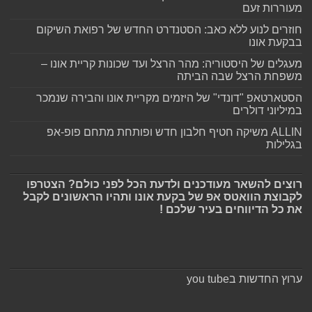
מעוררות זעם
חוזרים לנוע ללא כאב: הסטנדרט החדש של רפואת השיקום
בבקעת אונו
מעגלים של היסטוריה: מהר הרצל ועד שכונות קריית אונו –
משפחת הרצל שבה הביתה
הסטארטאפ "דונדי" של היזמים מקריית אונו והבירה שנמכר
במיליוני דולרים
ALLIN משיקה חטיף חלבון חדש ופותחת מתחם פופ-אפ
בגלילות
רוצים להשאר מעודכנים ולדעת הכל לפני כולם? הצטרפו
לקבוצת הוואטס אפ של בקעת אונו ותהיו הראשונים לקבל
את כל הדיווחים בעיר שלכם !
ערוץ החדשות בyou tube