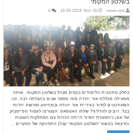
בשלטון המקומי
news-ono
30 ינואר 2019 15:55
0
כחלק מתוכנית הלימודים בקורס מנהל בשלטון המקומי, אותה
מפעילה מכללת אור יהודה מזה מספר שנים בהצלחה רבה, זכו
הסטודנטים לסיור בעיריית אור יהודה ובמוזיאון מורשת יהדות
בבל. רוצים להדליף? שלחו וואטסאפ הצטרפו לעמוד הפייסבוק
של אונו ניוזמטרת הסיור הייתה הכרות עם המחלקות השונות
והרצאה בנושא "השלטון המקומי קבלן התחזוקה של הפערים …