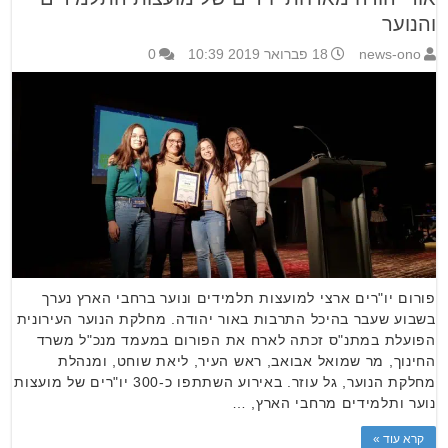
והנוער
news-ono
18 פברואר 2019 10:39
0
פורום יו"רים ארצי למועצות תלמידים ונוער ברחבי הארץ נערך
בשבוע שעבר בהיכל התרבות באור יהודה. מחלקת הנוער העירונית
הפועלת במתנ"ס זכתה לארח את הפורום במעמד מנכ"ל משרד
החינוך, מר שמואל אבואב, ראש העיר, ליאת שוחט, ומנהלת
מחלקת הנוער, גל עוזר. באירוע השתתפו כ-300 יו"רים של מועצות
נוער ותלמידים מרחבי הארץ, …
קרא עוד »