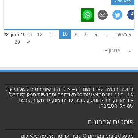
קרא עוד »
10
« ראשון
...
«
8
9
11
12
דף 10 מתוך 29
20
»
...
אחרון »
ברוכים הבאים לאתר אונו ניוז – אתר החדשות המוביל של בקעת
אונו. באונו ניוז תמצאו את כל העדכונים והחדשות המקומיות של
אור יהודה, יהוד-מונוסון, סביון, קריית אונו, גני תקווה, גבעת
שמואל והסביבה.
פוסטים אחרונים
מפגע סביבתי במתחם G סביון: ערימות אשפה שלא פונו