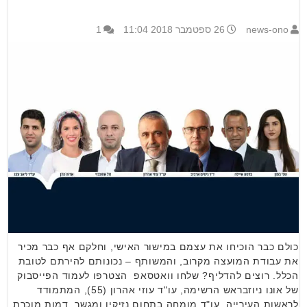
news-ono
26 ספטמבר 2018 11:04
1
כולם כבר הוכיחו את עצמם במישור האישי, וחלקם אף כבר מכיר
את עבודת המועצה מקרוב, והמשותף – נכונותם להירתם לטובת
הכלל. רוצים להדליף? שלחו וואטסאפ הצטרפו לעמוד הפייסבוק
של אונו ניוזבראש הרשימה, עו"ד עוזי אהרון (55), המתמודד
לראשות העירייה, עו"ד מומחה בתחום נזיקין ומגשר, דמות מוכרת