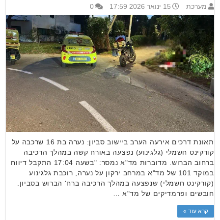
מערכת
15 ינואר 2026 17:59
0
תאונת דרכים אירעה הערב ביישוב סביון: נערה בת 16 שרכבה על
קורקינט חשמלי (גלגינוע) נפצעה באורח קשה במהלך הרכיבה
ברחוב הברוש. מדוברות מד"א נמסר: "בשעה 17:04 התקבל דיווח
במוקד 101 של מד"א במרחב ירקון על נערה, רוכבת גלגינוע
(קורקינט חשמלי) שנפצעה במהלך הרכיבה ברח' הברוש בסביון.
חובשים ופרמדיקים של מד"א …
קרא עוד »