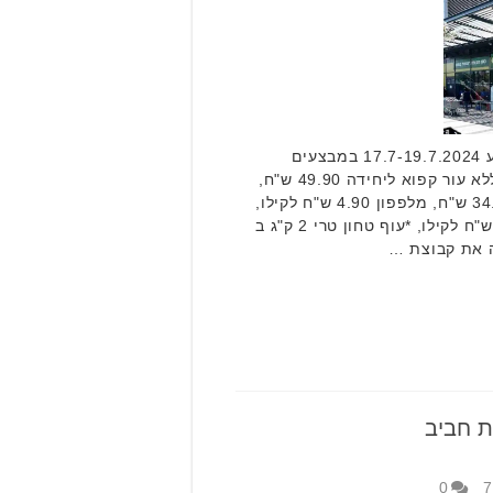
רשת חביב סוגרת את הסוף שבוע 17.7-19.7.2024 במבצעים
מיוחדים. לדוגמא: סלמון מנות ללא עור קפוא ליחידה 49.90 ש"ח,
*שמן זית צור יצחק 750 מ"ל 34.90 ש"ח, מלפפון 4.90 ש"ח לקילו,
גזר/כרוב לבן/כרוב אדום ב 2.90 ש"ח לקילו, *עוף טחון טרי 2 ק"ג ב
ת חביב
0