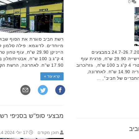
0
רשת חביב סוגרת את הסוף שבוע 24.7-26.7.2024 במבצעים
מיוחדים. לדוגמא: בירה גולדסטאר שישייה 29.90 ש"ח, פרגית עוף
טרי 2 קילו ב 120 ש"ח, *כרעיים עוף טרי 4 ק"ג ב 100 ש"ח, גזר/כרוב
17.90 ש"ח. לאחרונה, הרשת הקימה את …
לבן/ ב 3.90 ש"ח לקילו, *גלידה לקרמריה 14.90 ש"ח. לאחרונה,
קרא עוד »
חברים של חביב”, …
מבצעי סופ"ש בסניפי רש
ביב
תוכן מקודם
17 יולי 2024 10:14