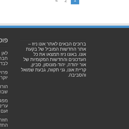
»
2
פוס
ברוכים הבאים לאתר אונו ניוז –
אתר החדשות המוביל של בקעת
אונו. באונו ניוז תמצאו את כל
חברי
העדכונים והחדשות המקומיות של
לבדו
אור יהודה, יהוד-מונוסון, סביון,
קריית אונו, גני תקווה, גבעת שמואל
פרוי
והסביבה.
יוקר
הורו
שבועית 026
ערימ
זעם
חוזר
החדש