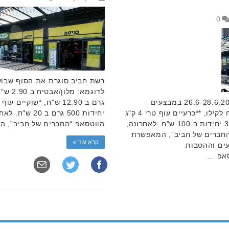
0
רשת חביב סוגרת את הסוף שבוע 26.6-28.6.2024 במבצעים
מיוחדים. לדוגמא: **אבטיח 2.90 ש"ח לקילו, **כרעיים עוף טרי 4 ק"ג
יחידות 500 גרם
ב100 ש"ח, ***חיתולי האגיס פרידום 3 יחידות ב 100 ש"ח. לאחרונה,
הווטסאפ “החברים של חביב”, 
חברים של חביב”, המאפשרת
קרא עוד »
עים וההטבות
סאפ …