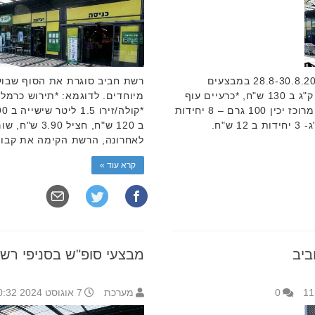
רשת חביב סוגרת את הסוף שבוע 28.8-30.8.2024 במבצעים
מיוחדים. לדוגמא: *שניצל עוף טרי 3 ק"ג ב 130 ש"ח, *כרעיים עוף
טרי 4 ק"ג ב 100 ש"ח, רסק עגבניות מרוכז יכין 100 גרם – 8 יחידות
ב 14 ש"ח, קמח לבן/קמח מנופה 1 ק"ג- 3 יחידות ב 12 ש"ח.
לאחרונה, הרשת הקימה את קבו
קרא עוד »
ביב
מבצעי סופ"ש בסניפי רש
0
מערכת
7 אוגוסט 2024 10:32