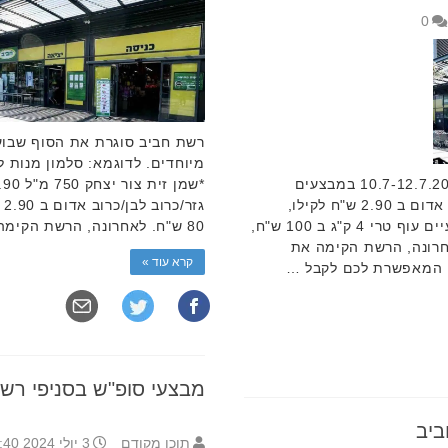
0
רשת חביב סוגרת את הסוף שבוע 10.7-12.7.2024 במבצעים
מיוחדים. לדוגמא: גזר/כרוב לבן/כרוב אדום ב 2.90 ש"ח לקילו,
שלישיית פילטונה ב 12.90 ש"ח, *כרעיים עוף טרי 4 ק"ג ב 100 ש"ח,
80 ש"ח. לאחרונה, הרשת הקימה את קבוצת …
 ק"ג ב 130 ש"ח. לאחרונה, הרשת הקימה את
קרא עוד »
, המאפשרת לכם לקבל …
מבצעי סופ"ש בסניפי רש
ביב
תוכן מקודם
3 יולי 2024 7:40