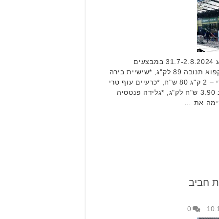
רשת חביב סוגרת את הסוף שבוע 31.7-2.8.2024 במבצעים
מיוחדים. לדוגמא: פילה סלמון קפוא תנובה 89 לק"ג, *שישיית בירה
הייניקן 29.90 ש"ח, עוף טחון טרי – 2 ק"ג 80 ש"ח, *כרעיים עוף טרי
4 ק"ג ב 100 ש"ח, אבטיח/מלון ב 3.90 ש"ח לק"ג, *גלידה פנטסיה
ת חביב
0