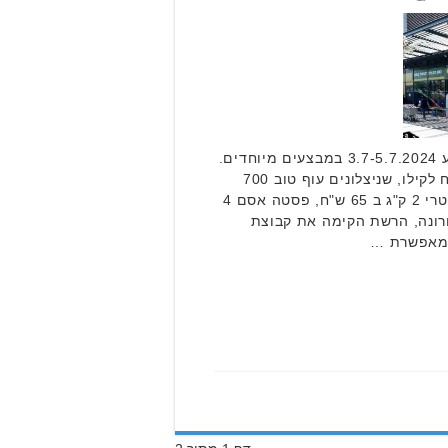
רשת חביב סוגרת את הסוף שבוע 3.7-5.7.2024 במבצעים מיוחדים.
לדוגמא: מלון/אבטיח ב 2.90 ש"ח לקילו, שניצלונים עוף טוב 700
גרם ב 12.90 ש"ח, *שוקיים עוף טרי 2 ק"ג ב 65 ש"ח, פסטה אסם 4
 ב 20 ש"ח. לאחרונה, הרשת הקימה את קבוצת
המאפשרת …