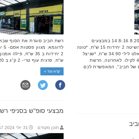
רשת חביב סוגרת את הסוף שבוע 14.8-16.8.2024 במבצעים
מיוחדים. לדוגמא: שמן חמניות בית השיטה 2 יחידות 15 ש"ח, *טונה
פילטונה רביעייה 19.90 ש"ח, נייר טואלט לילי 34.90 ש"ח, *שניצל
עוף טרי 3 ק"ג 130 ש"ח, מלפפון 4.90 לקילו. לאחרונה, הרשת
ש"ח, פרגית עוף טרי- 2 ק"ג ב 120 ש"ח, *כרעיים עוף טרי 3 ק"ג …
 של חביב”, המאפשרת לכם
קרא עוד »
מבצעי סופ"ש בסניפי רש
ביב
תוכן מקודם
31 יולי 2024 8:57