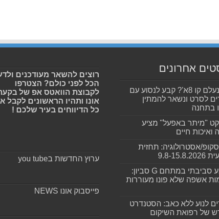
טים אחרונים
רוצים להשאר מעודכנים ולדע
הכל לפני כולם? הצטרפו
לאן נעלם קו 8א'? קבע לנסוע עם
לקבוצת הוואטס אפ של בקעת
ם לסרט ונשאר להמתין
אונו ותהיו הראשונים לקבל א
 בתחנה
כל הדיווחים בעיר שלכם !
קט "מיתר באפעל" מציע
ה ואיכות חיים
סקופ/אסטרולוגיה: תחזית
9.8-15.8.2
ערוץ החדשות בyou tube
מפגע סביבתי במתחם G סביון:
ות אשפה שלא פונו מעוררות
פייסבוק אונו NEWS
ים לנוע ללא כאב: הסטנדרט
 של רפואת השיקום