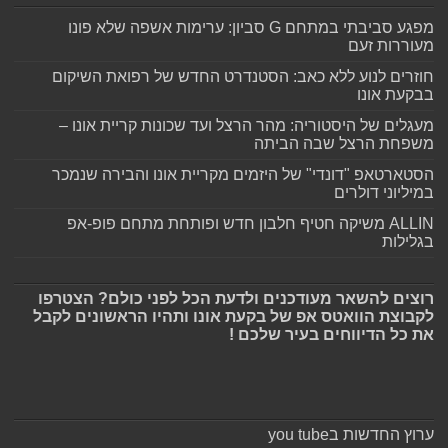
מפגע סביבתי במתחם G סביון: ערימות אשפה שלא פונו
מעוררות זעם
חוזרים לנוע ללא כאב: הסטנדרט החדש של רפואת השיקום
בבקעת אונו
מעגלים של היסטוריה: מהר הרצל ועד שכונות קריית אונו –
משפחת הרצל שבה הביתה
הסטארטאפ "דונדי" של היזמים מקריית אונו והבירה שנמכר
במיליוני דולרים
ALLIN משיקה חטיף חלבון חדש ופותחת מתחם פופ-אפ
בגלילות
רוצים להשאר מעודכנים ולדעת הכל לפני כולם? הצטרפו
לקבוצת הוואטס אפ של בקעת אונו ותהיו הראשונים לקבל
את כל הדיווחים בעיר שלכם !
ערוץ החדשות בyou tube