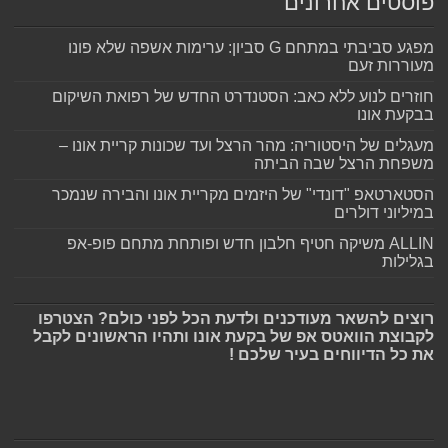
פוסטים אחרונים
מפגע סביבתי במתחם G סביון: ערימות אשפה שלא פונו
מעוררות זעם
חוזרים לנוע ללא כאב: הסטנדרט החדש של רפואת השיקום
בבקעת אונו
מעגלים של היסטוריה: מהר הרצל ועד שכונות קריית אונו –
משפחת הרצל שבה הביתה
הסטארטאפ "דונדי" של היזמים מקריית אונו והבירה שנמכר
במיליוני דולרים
ALLIN משיקה חטיף חלבון חדש ופותחת מתחם פופ-אפ
בגלילות
רוצים להשאר מעודכנים ולדעת הכל לפני כולם? הצטרפו
לקבוצת הוואטס אפ של בקעת אונו ותהיו הראשונים לקבל
את כל הדיווחים בעיר שלכם !