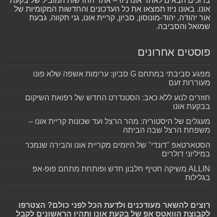
ברוכים הבאים לאתר אונו ניוז – אתר החדשות המוביל של בקעת
אונו. באונו ניוז תמצאו את כל העדכונים והחדשות המקומיות של
אור יהודה, יהוד-מונוסון, סביון, קריית אונו, גני תקווה, גבעת
שמואל והסביבה.
פוסטים אחרונים
מפגע סביבתי במתחם G סביון: ערימות אשפה שלא פונו
מעוררות זעם
חוזרים לנוע ללא כאב: הסטנדרט החדש של רפואת השיקום
בבקעת אונו
מעגלים של היסטוריה: מהר הרצל ועד שכונות קריית אונו –
משפחת הרצל שבה הביתה
הסטארטאפ "דונדי" של היזמים מקריית אונו והבירה שנמכר
במיליוני דולרים
ALLIN משיקה חטיף חלבון חדש ופותחת מתחם פופ-אפ
בגלילות
רוצים להשאר מעודכנים ולדעת הכל לפני כולם? הצטרפו
לקבוצת הוואטס אפ של בקעת אונו ותהיו הראשונים לקבל