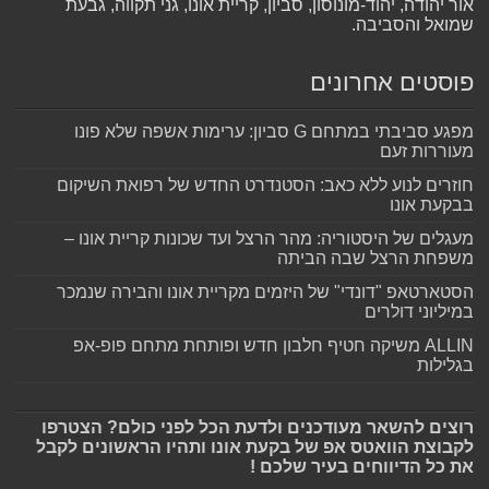
אור יהודה, יהוד-מונוסון, סביון, קריית אונו, גני תקווה, גבעת
שמואל והסביבה.
פוסטים אחרונים
מפגע סביבתי במתחם G סביון: ערימות אשפה שלא פונו
מעוררות זעם
חוזרים לנוע ללא כאב: הסטנדרט החדש של רפואת השיקום
בבקעת אונו
מעגלים של היסטוריה: מהר הרצל ועד שכונות קריית אונו –
משפחת הרצל שבה הביתה
הסטארטאפ "דונדי" של היזמים מקריית אונו והבירה שנמכר
במיליוני דולרים
ALLIN משיקה חטיף חלבון חדש ופותחת מתחם פופ-אפ
בגלילות
רוצים להשאר מעודכנים ולדעת הכל לפני כולם? הצטרפו
לקבוצת הוואטס אפ של בקעת אונו ותהיו הראשונים לקבל
את כל הדיווחים בעיר שלכם !