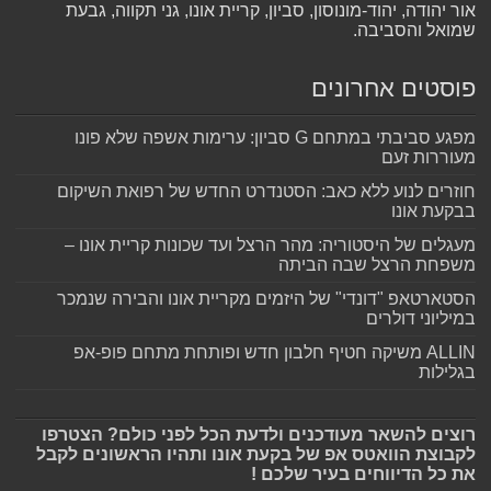
אור יהודה, יהוד-מונוסון, סביון, קריית אונו, גני תקווה, גבעת
שמואל והסביבה.
פוסטים אחרונים
מפגע סביבתי במתחם G סביון: ערימות אשפה שלא פונו
מעוררות זעם
חוזרים לנוע ללא כאב: הסטנדרט החדש של רפואת השיקום
בבקעת אונו
מעגלים של היסטוריה: מהר הרצל ועד שכונות קריית אונו –
משפחת הרצל שבה הביתה
הסטארטאפ "דונדי" של היזמים מקריית אונו והבירה שנמכר
במיליוני דולרים
ALLIN משיקה חטיף חלבון חדש ופותחת מתחם פופ-אפ
בגלילות
רוצים להשאר מעודכנים ולדעת הכל לפני כולם? הצטרפו
לקבוצת הוואטס אפ של בקעת אונו ותהיו הראשונים לקבל
את כל הדיווחים בעיר שלכם !