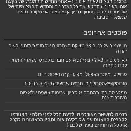
ברוכים הבאים לאתר אונו ניוז – אתר החדשות המוביל של בקעת
אונו. באונו ניוז תמצאו את כל העדכונים והחדשות המקומיות של
אור יהודה, יהוד-מונוסון, סביון, קריית אונו, גני תקווה, גבעת
שמואל והסביבה.
פוסטים אחרונים
מי ישמור על בני ה-8? מצוקת הצהרונים של הורי כיתות ג' באור
יהודה
לאן נעלם קו 8א'? קבע לנסוע עם חברים לסרט ונשאר להמתין
לבדו בתחנה
פרויקט "מיתר באפעל" מציע יוקרה ואיכות חיים
הורוסקופ/אסטרולוגיה: תחזית שבועית 9.8-15.8.2026
מפגע סביבתי במתחם G סביון: ערימות אשפה שלא פונו
מעוררות זעם
רוצים להשאר מעודכנים ולדעת הכל לפני כולם? הצטרפו
לקבוצת הוואטס אפ של בקעת אונו ותהיו הראשונים לקבל
את כל הדיווחים בעיר שלכם !