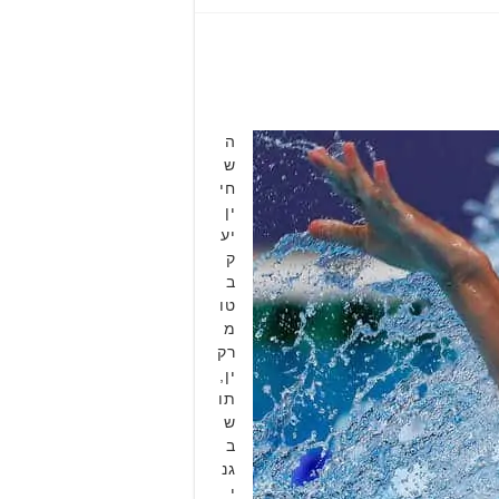
ה
ש
חי
ין
יע
ק
ב
טו
מ
רק
ין,
תו
ש
ב
גנ
י