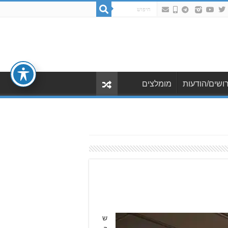
ושים/הודעות
מומלצים
ש