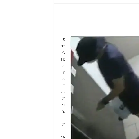
פ
רק
לי
טו
ת
ה
מ
די
נה
ת
גי
ש
כ
ת
ב
אי