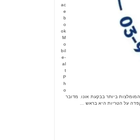
ac
e
b
o
ok
M
o
bil
e-
al
t
P
h
o
ים המומלצות ביותר בבקעת אונו. מדובר
קפדה על הטריות היא בראש …