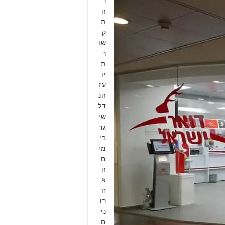
ר
ה
ת
ק
שו
ר
ת
יו
עז
הנ
דל
שי
גר
בי
מי
ם
ה
א
ח
רו
ני
ם