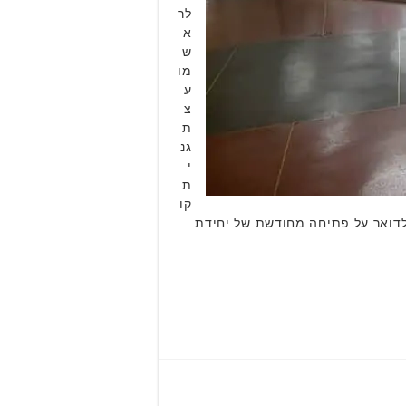
לר
א
ש
מו
ע
צ
ת
גנ
י
ת
קו
 לדואר על פתיחה מחודשת של יחידת