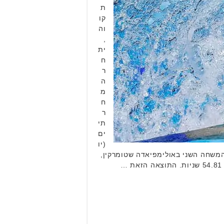
ת
קו
וה
,
ית
ח
ר
ה
מ
ח
ר
תי
ים
(יו
13:1 שעון ישראל במשחה המוקדמות הראשון ב-200 מטר גב באולימפיאדת טוקיו 2020. זה המשחה השני באולימפיאדה שטומרקין,