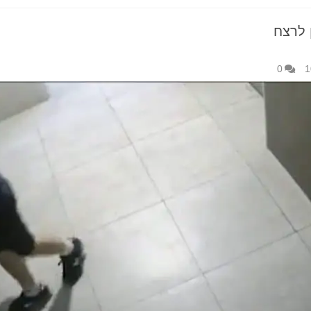
 לרצח
0