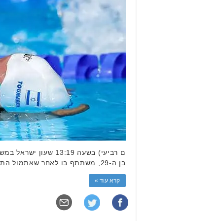
בן ה-29, משתתף בו לאחר שאתמול התחרה במשחה 100 מטר גב והגיע במקום השישי במשחה עם תוצאה של 54.81 שניות. התוצאה הזאת …
קרא עוד »