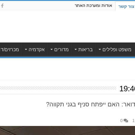
אודות ומערכת האתר
צור קשר
משפט ופלילים
בריאות
מדורים
אקדמיה
מכרזים/דר
ואר: האם ייפתח סניף בגני תקווה?
0