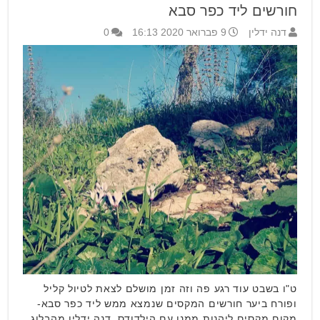
חורשים ליד כפר סבא
דנה ידלין
9 פברואר 2020 16:13
0
ט"ו בשבט עוד רגע פה וזה זמן מושלם לצאת לטיול קליל
ופורח ביער חורשים המקסים שנמצא ממש ליד כפר סבא-
מקום מקסים ליהנות ממנו עם הילדודס. דנה ידלין מהבלוג