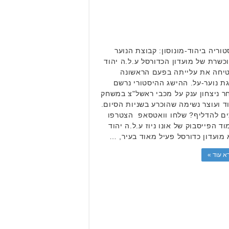
טוריה ביהוד-מונוסון: קבוצת הנוער
כשרת של מועדון הכדורסל ע.ל.ה יהוד
יחה את עלייתה בפעם הראשונה
גת נוער-על. ההישג ההיסטורי נרשם
ר ניצחון ענק על מכבי ראשל"צ במשחק
ד ועוצר נשימה שהוכרע בשניות הסיום.
ים להדליף? שלחו וואטסאפ הצטרפו
ד הפייסבוק של אונו ניוז ע.ל.ה יהוד
 מועדון כדורסל פעיל מאוד בעיר, …
א עוד »