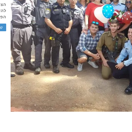
הצט
להד
הפי
קר