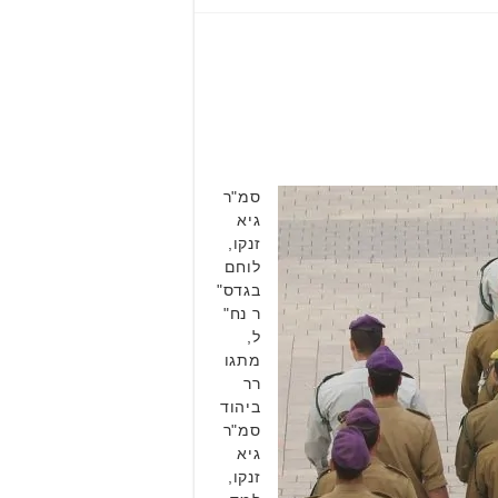
סמ"ר
גיא
זנקו,
לוחם
בגדס"
ר נח"
ל,
מתגו
רר
ביהוד
סמ"ר
גיא
זנקו,