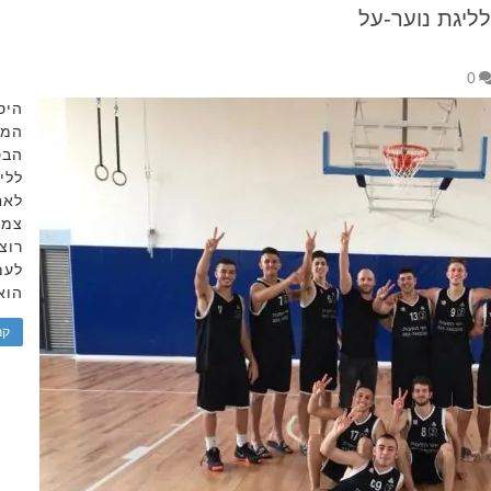
ליגת נוער-על
0
היס
המו
הבט
ללי
לאח
צמו
רוצ
לעמו
הוא
קר