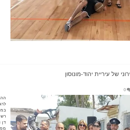
ני של עיריית יהוד-מונוסון
0
ההצ
לרג
במע
רשו
דן 
מפק