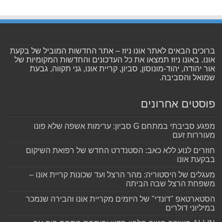
ברוכים הבאים לאתר אונו ניוז – אתר החדשות המוביל של בקעת
אונו. באונו ניוז תמצאו את כל העדכונים והחדשות המקומיות של
אור יהודה, יהוד-מונוסון, סביון, קריית אונו, גני תקווה, גבעת
שמואל והסביבה.
פוסטים אחרונים
מפגע סביבתי במתחם G סביון: ערימות אשפה שלא פונו
מעוררות זעם
חוזרים לנוע ללא כאב: הסטנדרט החדש של רפואת השיקום
בבקעת אונו
מעגלים של היסטוריה: מהר הרצל ועד שכונות קריית אונו –
משפחת הרצל שבה הביתה
הסטארטאפ "דונדי" של היזמים מקריית אונו והבירה שנמכר
במיליוני דולרים