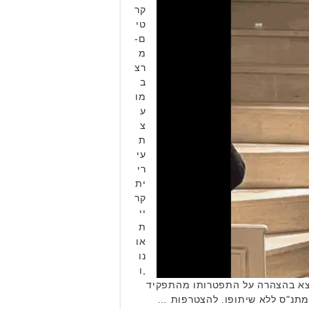
קר
טי
ם-
מ
רצ
ב
מו
ע
צ
ת
עי
רי
ית
קר
יי
ת
או
נו
,ו
יצא בהצהרה על התפטרותו מהתפקיד
למתנ"ס ללא שיתופו. להצטרפות …