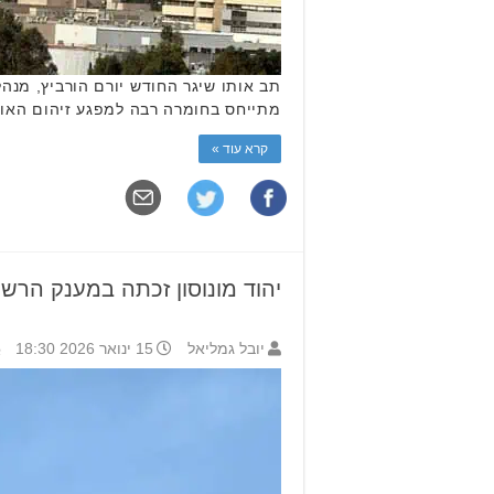
תב אותו שיגר החודש יורם הורביץ, מנה
מתייחס בחומרה רבה למפגע זיהום האוויר מבסיס מש"א 7000 ופועל מול משרד הביטחון 
קרא עוד »
יהוד מונוסון זכתה במענק הרשות להתחד
יובל גמליאל
15 ינואר 2026 18:30