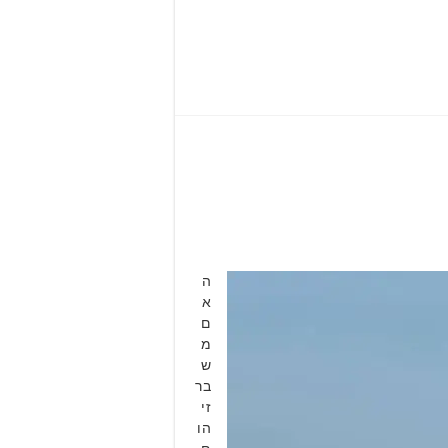
ה
א
ם
מ
ש
בר
זי
הו