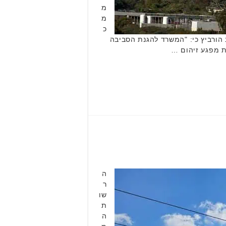
מ
מ
כ
 הורביץ כי: "המשרד להגנת הסביבה
ה
ר
שו
ת
ה