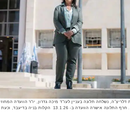
ריצ׳ה, נשלחה תלונה בעניין לעו"ד מיכה גדרון, יו"ר הוועדה המחוזית
דה ב- 13.1.26 הקלות בניה בדיעבד, וכעת הוגש ערר …