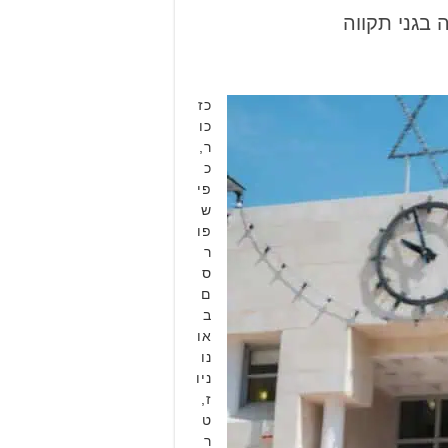
כז
כו
ר,
כ
פי
ש
פו
ר
ס
ם
ב
או
נו
ניו
ז,
ט
ר