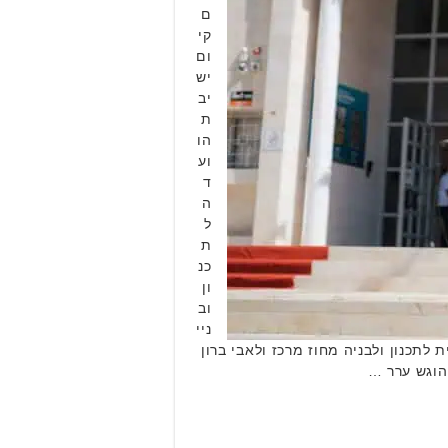
ם
קי
ום
יש
יב
ת
הו
וע
ד
ה
ל
ת
כנ
ון
וב
ניי
 לתכנון ולבניה מחוז מרכז ולאבי ברון