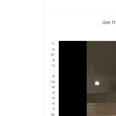
 אונו
יר
ון
יע
ק
בי
,
ח
בר
סי
ע
ת
ה
ד
מו