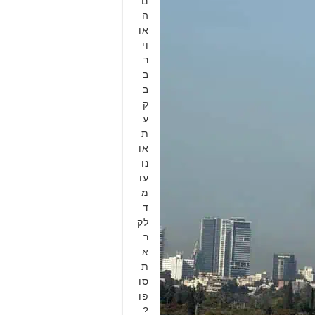
ם
ה
או
וי
ר
ב
ב
ק
ע
ת
או
נו
עו
מ
ד
לק
ר
א
ת
סו
פו
?