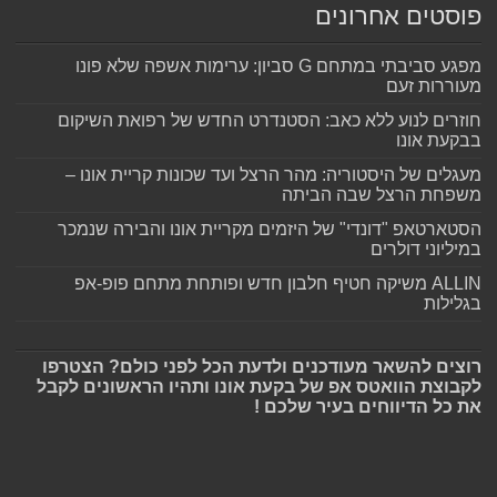
פוסטים אחרונים
מפגע סביבתי במתחם G סביון: ערימות אשפה שלא פונו
מעוררות זעם
חוזרים לנוע ללא כאב: הסטנדרט החדש של רפואת השיקום
בבקעת אונו
מעגלים של היסטוריה: מהר הרצל ועד שכונות קריית אונו –
משפחת הרצל שבה הביתה
הסטארטאפ "דונדי" של היזמים מקריית אונו והבירה שנמכר
במיליוני דולרים
ALLIN משיקה חטיף חלבון חדש ופותחת מתחם פופ-אפ
בגלילות
רוצים להשאר מעודכנים ולדעת הכל לפני כולם? הצטרפו
לקבוצת הוואטס אפ של בקעת אונו ותהיו הראשונים לקבל
את כל הדיווחים בעיר שלכם !