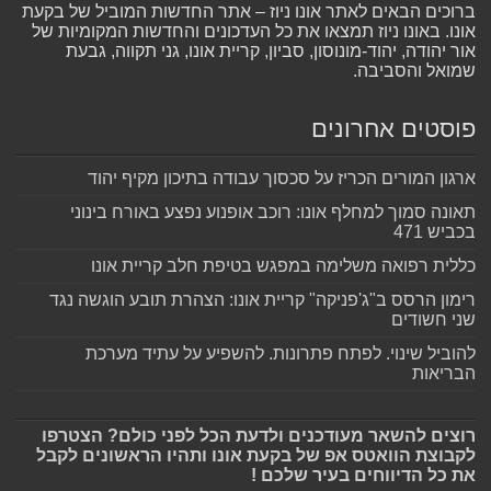
ברוכים הבאים לאתר אונו ניוז – אתר החדשות המוביל של בקעת
אונו. באונו ניוז תמצאו את כל העדכונים והחדשות המקומיות של
אור יהודה, יהוד-מונוסון, סביון, קריית אונו, גני תקווה, גבעת
שמואל והסביבה.
פוסטים אחרונים
ארגון המורים הכריז על סכסוך עבודה בתיכון מקיף יהוד
תאונה סמוך למחלף אונו: רוכב אופנוע נפצע באורח בינוני
בכביש 471
כללית רפואה משלימה במפגש בטיפת חלב קריית אונו
רימון הרסס ב"ג'פניקה" קריית אונו: הצהרת תובע הוגשה נגד
שני חשודים
להוביל שינוי. לפתח פתרונות. להשפיע על עתיד מערכת
הבריאות
רוצים להשאר מעודכנים ולדעת הכל לפני כולם? הצטרפו
לקבוצת הוואטס אפ של בקעת אונו ותהיו הראשונים לקבל
את כל הדיווחים בעיר שלכם !