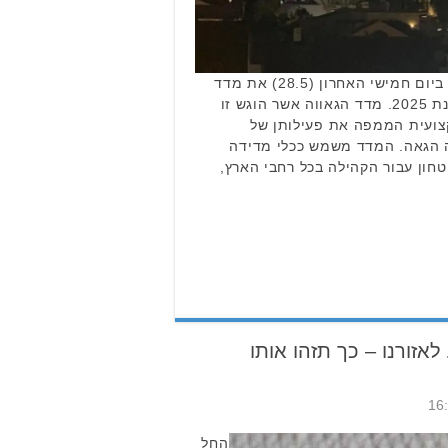
האגודה למען הלהט"ב פרסמה ביום חמישי האחרון (28.5) את מדד
הגאווה ברשויות המקומיות לשנת 2025. מדד הגאווה אשר הוגש זו
צועית הממפה את פעילותן של
ה הגאה. המדד משמש ככלי מדידה
יטחון עבור הקהילה בכל רחבי הארץ,
אזורנו – כך תזהו אותו
החל