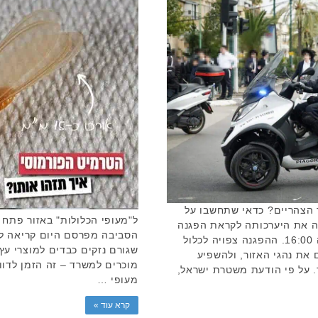
ל כביש 4 היום אחר הצהריים? כדאי שתחשבו על
ל"מעופי הכלולות" באזור פתח
ה את היערכותה לקראת הפגנה
הסביבה מפרסם היום קריאה לצי
שצפויה להתקיים היום לקראת השעה 16:00. ההפגנה צפויה לכלול
שגורם נזקים כבדים למוצרי עץ
את נהגי האזור, ולהשפיע
מוכרים למשרד – זה הזמן לדוו
. על פי הודעת משטרת ישראל,
מעופי …
קרא עוד »