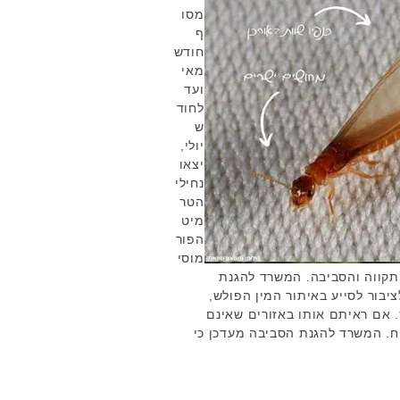
מסו
ף
חודש
מאי
ועד
לחוד
ש
יולי,
יצאו
נחילי
הטר
מיט
הפור
מוסי
 תקווה והסביבה. המשרד להגנת
בור לסייע באיתור המין הפולש,
. אם ראיתם אותו באזורים שאינם
ח. המשרד להגנת הסביבה מעדכן כי