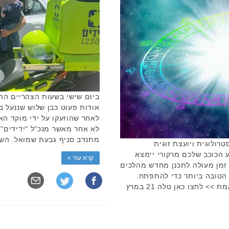
ביום שישי בשעות הצהריים התק
אודות פעוט כבן שלוש שננעל ב
לאחר שהוזעקו על ידי מוקד הא
לא אחר מאשר מנכ"ל "ידידים",
מתנדב סניף גבעת שמואל. השני
רולוגית ויועצת זוגית
 הכוכב שלכם מרקורי יימצא
קרא עוד »
 זמן מעולה לתכנן מחדש מהלכים
הטובה ביותר כדי להתפתח.
להצטרפות לקבוצת העדכונים בזמן אמת >> לחצו כאן טלה 21 במרץ