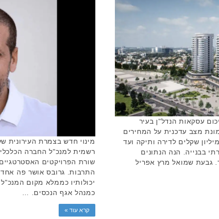
כום עסקאות הנדל"ן בעיר
ריל 2026 מספק תמונת מצב עדכנית על המחירים
מינוי חדש בצמרת העירונית של 
טח. מצאנו עסקאות החל מ-1.82 מיליון שקלים לדירה ותיקה ועד
רשמית למנכ"ל החברה הכלכלית
קרתי בבנייה. הנה הנתונים
שורת הפרויקטים האסטרטגיים, 
. גבעת שמואל מרץ אפריל
התרבות. גרובס אושר פה אחד ע
יכולותיו כממלא מקום המנכ"ל
כמנהל אגף הנכסים. …
קרא עוד »