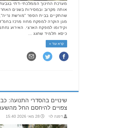
מערכת החינוך הממלכתי-דתי בגבעת 
אותה מקרוב ובמסירות בשנים האחרונ
שהתקיים בבית הספר "מורשת נריה", ה
מגן הוקרה למפקח מחוז מרכז בחמ"ד, 
וקידומו למפקח הארצי. האירוע נחתם
כיסא תלמיד שחגג …
קרא עוד »
צפויים להיחסם החל מהשעה 6:00
דפנה לוי
28 מאי 2026 15:40