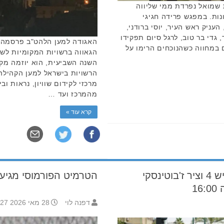
שמואל נפרדת ממי שליווה
ות. במפגש פרידה חגיגי
עניק ראש העיר, יוסי ברודני,
גדי בר טוב, לרגל סיום תפקידו
 במחווה כשהנוכחים הרימו על
השנה השביעית, הוא יוזמה מק
הרשויות בישראל למען הקהיל
מרכזי לקידום שוויון, נראות וב
מהמרכז ועד …
קרא עוד »
שינויים בהסדרי התנועה: כביש 4 וציר ז'בוטינסקי
הטרמיט הפורמוסי מגיע ל
1
דפנה לוי
28 מאי 2026 16:27