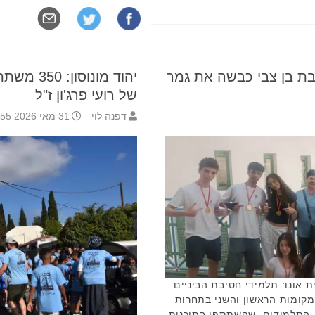
בת בן צבי כבשה את גמר
יהוד מונו
של רועי פרג'ון ז"ל
דפנה לוי
31 מאי 2026 16:55
ת אונו: תלמידי חטיבת הביניים
במקומות הראשון והשני בתחרות
גמר הארצית של פרויקט ה-E.zone. התלמידים, שהשתתפו בתוכנית