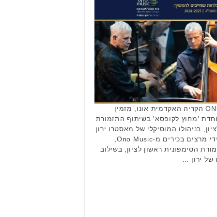
בית הספר למוסיקה ONO MUSIC הקריה האקדמית אונו, מזמין
חדת 'מחוץ לקופסא' בשיתוף התזמורת
ון, בניהולו המוסיקלי של מאסטרו ירון
גוטפריד. ההרצאות יועברו על ידי מרצים בכירים מ-Ono Music,
מורת הסימפונית ראשון לציון, בשילוב
 של ירון …