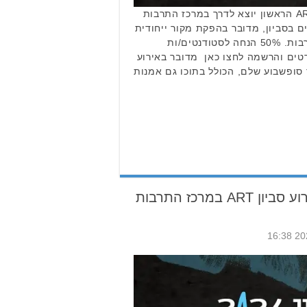
היום זה קורה – אירוע סביון ART הראשון יוצא לדרך במרכז התרבות
 בסביון, מדובר בהפקת מקור ייחודית
אשר נהגתה ונוצרה במרכז התרבות. 50% הנחה לסטודנטים/ות
רטים והרשמה לחצו כאן מדובר באירוע
 סופשבוע שלם, הכולל בתוכו גם אמנות
הפקת מקור ייחודית: אירוע סביון ART במרכז התרבות