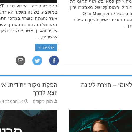
חוץ לקופסא' בשיתוף התזמורת
יהולו המוסיקלי של מאסטרו ירון
במועצה. בשונה משאר האירועים
גוטפריד. ההרצאות יועברו על ידי מרצים בכירים מ-Ono Music,
סימפונית ראשון לציון, בשילוב
ומשרתי/ות כוחות הבטחון- לפ
ון …
עשיר ומגוון, אשר יימשך במשך
עכשווית, …
קרא עוד »
אומי – חוזרת לעונה
יוצא לדרך
תוכן מקודם
14 נובמבר 2024 16:38