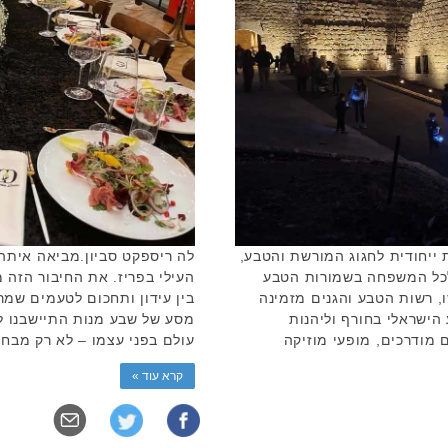
 ייחודית לחגוג המורשת והטבע,
לה ריספקט סביון.מביאה איתה
 לכל המשפחה בשמורות הטבע
העילי בפריז. את החיבור הזה
, רשות הטבע והגנים מזמינה
בין עידון ותחכום לטעמים שמר
ישראלי בחורף וליהנות
מסע של שבע מנות התיישבנו ל
 מודרכים, מופעי מוזיקה
עולם בפני עצמו – לא רק מבח
קרא עוד »