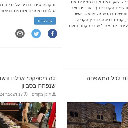
 למוסיקה Ono music, הקריה האקדמית אונו מזמינים את
והקונצרטים יבוצעו על ידי התז
שיים הקרובים (ינואר-פברואר
סולנים ואמנים אורחים בניצוחו
סה חופשית בהרשמה מראש, אשר
, קומת כניסה בבניין הקריה
קרא עוד »
ים: ‘יום אחד’ שירי תקווה וחלום
דיות לכל המשפחה
לה ריספקט: אכלנו ונשב
שנפתח בסביון
תוכן מקודם
17 דצמבר 2024 11:13