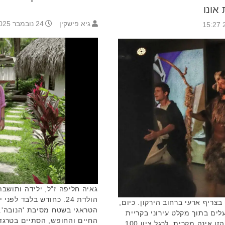
אונו
גיא פישקין
24 נובמבר 2025 9:28
גאיה חליפה ז"ל, ילידה ותושבת
הולדת 24. כחודש בלבד 
צריף ארעי ברחוב הירקון. כיום,
הטראגי בשטח מסיבת 'הנובה'.
עלים בתוך מקלט עירוני בקריית
החיים והחופש, הסתיים בטרגדיה
אונו שהפך לחלל תיאטרוני. ההקבלה הזו אינה מקרית. לרגל ציון 100