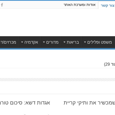
אודות ומערכת האתר
צור קשר
משפט ופלילים
בריאות
מדורים
אקדמיה
מכרזים/דר
 29)
מכשיר את ותיקי קריית
אגדות דשא: סיכום טורני