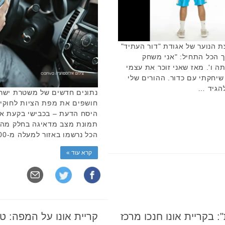
ת הנוער של אגודת "דור העתיד"
יך הכל התחיל: "אני משחק
 ו'. מאז שאני זוכר את עצמי
שיחקתי עם כדור. ההורים שלי
הגיד …
נתונים חדשים של משטרת ישראל
חושפים את מפת הציות לחוקי 
תמונת מצב מדאיגה בחלק מהער
הכל נרשמו באזור למעלה מ-1,000 דוחות בגין שימוש …
קרא עוד »
: בקריית אונו חנכו מרכז
קריית אונו על המפה: ט