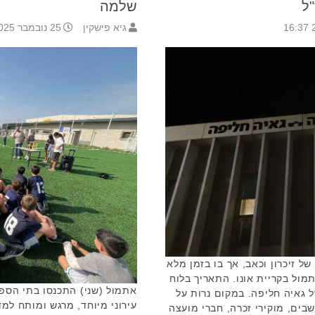
"ל
שלמה
גיא פישקין
25 נובמבר 2025 11:47
ל זיכרון וכאב, אך בו בזמן מלא
מול בקריית אונו. התאריך בלוח
אתמול (שני) התכנסו בתי הספר 
 הצביע על יום הולדתה ה-26 של גאיה חליפה. במקום נרות על
עירוני מיוחד, מרגש ומותח למד
בים, מוקירי זכרה, חברי מועצה