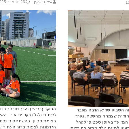
גיא פישקין
26 נובמבר 2025 16:57
הבוקר (רביעי) נערך טורניר כד
יחה השבוע שהיא הרבה מעבר
(כיתות ה'-ו') בקריית אונו. ה
חודית שצמחה מהשטח, נערך
בצומת סביון, בהשתתפות נבחר
 המיועד באופן ספציפי לקהל
הזדמנות לצפות בדור העתיד ש
יון למיזם נולד מתוך ההיכרות