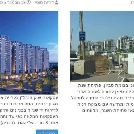
דורית סוסי
19 נובמבר 2025 13:28
ו בצומת סביון, פתיחת שנת
יות סימן לחזרה לשגרה אחרי
בים מהם גילו כי החזרה לספסל
מגוון נכסים, החל מדירות בפר
מית ומתישה עם מצוקת חניה
לדירות יד שנייה בבניינים ותי
אז פתיחת השנה, מדווחים
העסקאות המלאה כפי שדווחה ו
אונו: 3 חד’ בש"י עגנון (בבניה) קומה 2/25, 75 מ”ר. נמכרה בכ- …
קרא עוד »