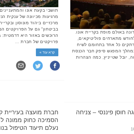
תושבי בקעת אונו והמתעניינים
מרגיעות מכיוונה של ענקית הנ
מרכזיים ביהוד מונוסון ובקריי
בביטחון" גם על הפרויקטים ה
נה באולם מופת בקריית אונו.
חודש מתארחים פוליטיקאים,
פרויקטים של חברת …
מרתקים כל אחד בתחומם לשיח
במהלך המפגש סיפק חבר הכנסת
קרא עוד »
ה, יובל שטייניץ, כמה הצהרות
ה חוסן פיננסי – צניחה
חברת מועצה בעיריית קר
הסמיכה כחוק ממונה למנ
נעלם תיעוד הטיפול בנו