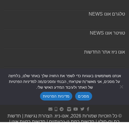
טלגרם אונו NEWS
טוויטר אונו NEWS
אונו ניוז אתר החדשות
אודות ומערכת האתר
אנחנו משתמשים בעוגיות כדי לשפר את החוויה שלך באתר שלנו, בלחיצה
על מסכים, אני מאשר/ת שקראתי, הבנתי ומסכים/מה למדיניות הפרטיות
של האתר ולעיבוד המידע האישי שלי.
מסכים
מדיניות הפרטיות
Powered by
Nintay
© כל הזכויות שמורות 2026, אונו-ניוז.
הצהרת נגישות
|
חדשות
בת ים-חולון
|
חדשות רמת גן-גבעתיים
|
חדשות בקעת אונו
|
תקנון אתר ומדיניות פרטיות
|
מדיניות תיקונים ושקיפות