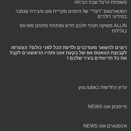
משפחת הרצל שבה הביתה
הסטארטאפ "דונדי" של היזמים מקריית אונו והבירה שנמכר
במיליוני דולרים
ALLIN משיקה חטיף חלבון חדש ופותחת מתחם פופ-אפ
בגלילות
רוצים להשאר מעודכנים ולדעת הכל לפני כולם? הצטרפו
לקבוצת הוואטס אפ של בקעת אונו ותהיו הראשונים לקבל
את כל הדיווחים בעיר שלכם !
ערוץ החדשות בyou tube
פייסבוק אונו NEWS
אינסטגרם אונו NEWS